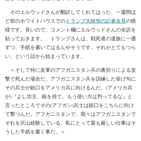
そのエルウッドさんが翻訳してくれてはった、一週間ほ
ど前のホワイトハウスでの
トランプ大統領の記者会見
の模
様です。長いので、コメント欄にエルウッドさんの全訳を
貼っておきます。 トランプさんは、戦死者の遺族に一通
ずつ、手紙を書いてはるんやそうです。それがとてもつら
い、という話から始まっています。
＜そして特に友軍のアフガニスタン兵の裏切りによる攻
撃で死んだ場合だ。アフガニスタン兵を訓練した挙げ句に
その兵士が銃口をアメリカ兵に向けるんだ。(アメリカ兵
が)『よし坊主、銃を持て。もう使い方は判ってるな』と
言ったところでその(アフガン)兵士は銃口をこちらに向け
て撃つんだ。アフガニスタンで、我々はアフガニスタンで
それを沢山経験している。私にとって最も厳しい仕事はそ
うした手紙を書く事だ。＞