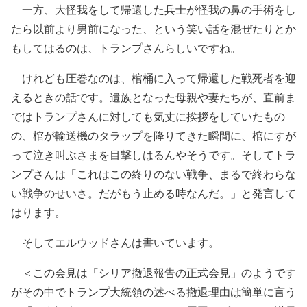
一方、大怪我をして帰還した兵士が怪我の鼻の手術をし
たら以前より男前になった、という笑い話を混ぜたりとか
もしてはるのは、トランプさんらしいですね。
けれども圧巻なのは、棺桶に入って帰還した戦死者を迎
えるときの話です。遺族となった母親や妻たちが、直前ま
ではトランプさんに対しても気丈に挨拶をしていたもの
の、棺が輸送機のタラップを降りてきた瞬間に、棺にすが
って泣き叫ぶさまを目撃しはるんやそうです。そしてトラ
ンプさんは「これはこの終りのない戦争、まるで終わらな
い戦争のせいさ。だがもう止める時なんだ。」と発言して
はります。
そしてエルウッドさんは書いています。
＜この会見は「シリア撤退報告の正式会見」のようです
がその中でトランプ大統領の述べる撤退理由は簡単に言う