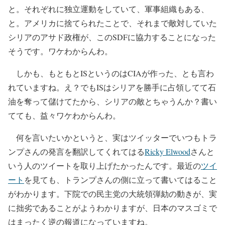
と。それぞれに独立運動をしていて、軍事組織もある、
と。アメリカに捨てられたことで、それまで敵対していた
シリアのアサド政権が、このSDFに協力することになった
そうです。ワケわからんわ。
しかも、もともとISというのはCIAが作った、とも言わ
れていますね。え？でもISはシリアを勝手に占領してて石
油を奪って儲けてたから、シリアの敵とちゃうんか？書い
てても、益々ワケわからんわ。
何を言いたいかというと、実はツイッターでいつもトラ
ンプさんの発言を翻訳してくれてはる
Ricky Elwood
さんと
いう人のツイートを取り上げたかったんです。最近の
ツイ
ート
を見ても、トランプさんの側に立って書いてはること
がわかります。下院での民主党の大統領弾劾の動きが、実
に拙劣であることがようわかりますが、日本のマスゴミで
はまったく逆の報道になっていますね。