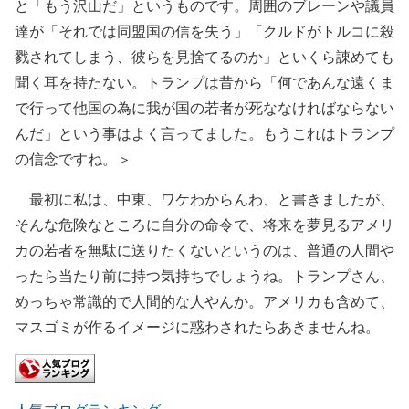
と「もう沢山だ」というものです。周囲のブレーンや議員
達が「それでは同盟国の信を失う」「クルドがトルコに殺
戮されてしまう、彼らを見捨てるのか」といくら諌めても
聞く耳を持たない。トランプは昔から「何であんな遠くま
で行って他国の為に我が国の若者が死ななければならない
んだ」という事はよく言ってました。もうこれはトランプ
の信念ですね。＞
最初に私は、中東、ワケわからんわ、と書きましたが、
そんな危険なところに自分の命令で、将来を夢見るアメリ
カの若者を無駄に送りたくないというのは、普通の人間や
ったら当たり前に持つ気持ちでしょうね。トランプさん、
めっちゃ常識的で人間的な人やんか。アメリカも含めて、
マスゴミが作るイメージに惑わされたらあきませんね。