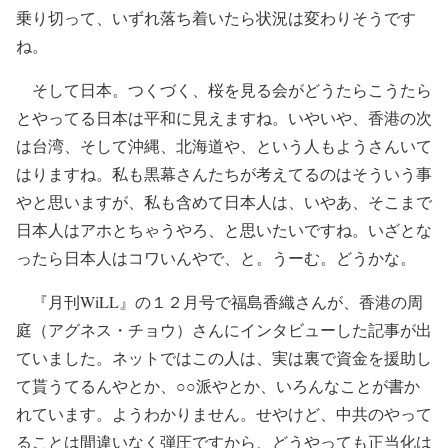
乗り切って、いずれ落ち着いたら状況は変わりそうです
ね。
そして日本。つくづく、桜を見る会がどうたらこうたら
とやってる日本は平和に見えますね。いやいや、香港の次
は台湾、そして沖縄、北海道や、という人もようさんいて
はりますね。私も黒幕さんたちが考えてるのはそういう事
やと思いますが、私も含めて日本人は、いやあ、そこまで
日本人はアホとちゃうやろ、と思いたいですね。いざとな
ったら日本人はコワいんやで、と。うーむ。どうかな。
『月刊WiLL』の１２月号で福島香織さんが、香港の周
庭（アグネス・チョウ）さんにインタビューした記事が出
ていました。ネットではこの人は、実は裏で資金を援助し
て貰うてるんやとか、○○派やとか、いろんなことが書か
れています。ようわかりません。せやけど、中共のやって
ることは間違いなく弾圧ですから、どうやっても正当化は