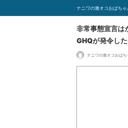
ナニワの激オコおばちゃ
非常事態宣言は
GHQが発令し
ナニワの激オコおばち