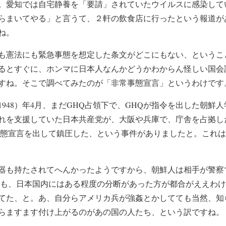
。愛知では自宅静養を「要請」されていたウイルスに感染してい
らまいてやる」と言うて、２軒の飲食店に行ったという報道が
ね。
憲法にも緊急事態を想定した条文がどこにもない、というこ
るとすぐに、ホンマに日本人なんかどうかわからん怪しい国会
すね。そこで調べてみたのが「非常事態宣言」というわけです
948）年4月、まだGHQ占領下で、GHQが指令を出した朝鮮
れを支援していた日本共産党が、大阪や兵庫で、庁舎を占拠し
事態宣言を出して鎮圧した、という事件がありましたと。これ
も持たされてへんかったようですから、朝鮮人は相手が警察
Qも、日本国内にはある程度の分断があった方が都合がええわ
てた、と。あ、自分らアメリカ兵が強姦とかしてても当然、知
らますます付け上がるのがあの国の人たち、という訳ですね。