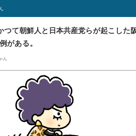
ん
かつて朝鮮人と日本共産党らが起こした
た例がある。
ゃん