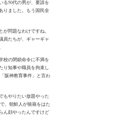
る50代の男が、要請を
ありました。もう国民全
とが問題なわけですね。
議員たちが、ギャーギャ
。
人学校の閉鎖命令に不満を
たり知事や職員を拘束し
は「阪神教育事件」と言わ
でもやりたい放題やった
けで、朝鮮人が狼藉をはた
らん顔やったんですけど