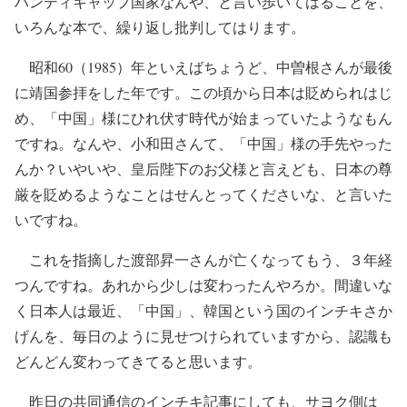
ハンディキャップ国家なんや、と言い歩いてはることを、
いろんな本で、繰り返し批判してはります。
昭和60（1985）年といえばちょうど、中曽根さんが最後
に靖国参拝をした年です。この頃から日本は貶められはじ
め、「中国」様にひれ伏す時代が始まっていたようなもん
ですね。なんや、小和田さんて、「中国」様の手先やった
んか？いやいや、皇后陛下のお父様と言えども、日本の尊
厳を貶めるようなことはせんとってくださいな、と言いた
いですね。
これを指摘した渡部昇一さんが亡くなってもう、３年経
つんですね。あれから少しは変わったんやろか。間違いな
く日本人は最近、「中国」、韓国という国のインチキさか
げんを、毎日のように見せつけられていますから、認識も
どんどん変わってきてると思います。
昨日の共同通信のインチキ記事にしても、サヨク側は