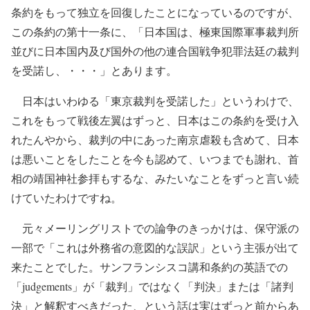
条約をもって独立を回復したことになっているのですが、
この条約の第十一条に、「日本国は、極東国際軍事裁判所
並びに日本国内及び国外の他の連合国戦争犯罪法廷の裁判
を受諾し、・・・」とあります。
日本はいわゆる「東京裁判を受諾した」というわけで、
これをもって戦後左翼はずっと、日本はこの条約を受け入
れたんやから、裁判の中にあった南京虐殺も含めて、日本
は悪いことをしたことを今も認めて、いつまでも謝れ、首
相の靖国神社参拝もするな、みたいなことをずっと言い続
けていたわけですね。
元々メーリングリストでの論争のきっかけは、保守派の
一部で「これは外務省の意図的な誤訳」という主張が出て
来たことでした。サンフランシスコ講和条約の英語での
「judgements」が「裁判」ではなく「判決」または「諸判
決」と解釈すべきだった、という話は実はずっと前からあ