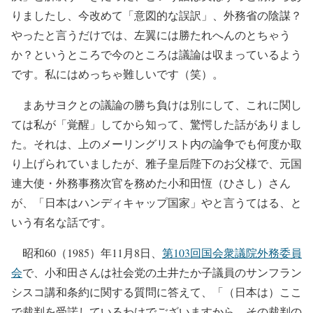
りましたし、今改めて「意図的な誤訳」、外務省の陰謀？
やったと言うだけでは、左翼には勝たれへんのとちゃう
か？というところで今のところは議論は収まっているよう
です。私にはめっちゃ難しいです（笑）。
まあサヨクとの議論の勝ち負けは別にして、これに関し
ては私が「覚醒」してから知って、驚愕した話がありまし
た。それは、上のメーリングリスト内の論争でも何度か取
り上げられていましたが、雅子皇后陛下のお父様で、元国
連大使・外務事務次官を務めた小和田恆（ひさし）さん
が、「日本はハンディキャップ国家」やと言うてはる、と
いう有名な話です。
昭和60（1985）年11月8日、
第103回国会衆議院外務委員
会
で、小和田さんは社会党の土井たか子議員のサンフラン
シスコ講和条約に関する質問に答えて、「（日本は）ここ
で裁判を受諾しているわけでございますから、その裁判の