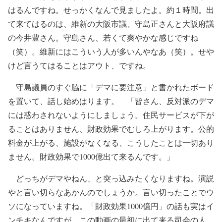
はるんですね。せっかくなんで見ましたよ。約１時間。出
て来てはるのは、維新の大阪市議、守島正さんと大阪府議
の今井豊さん。守島さん、若くて爽やかな感じですね
（笑）。維新にはこういう人が多いんやなあ（笑）。せや
けど言うてはることはアウト、ですね。
守島議員のすぐ脇に「デマに要注意」と書かれたボード
を置いて、話し始めはります。 「皆さん、反対派のデマ
には惑わされないようにしましょう。住民サービスが下が
ることはありません、財政効果でむしろ上がります。公的
料金が上がる、施設がなくなる、こうしたことは一切あり
ません。財政効果で1000億出て来るんです。」
どっちがデマやねん、と突っ込みたくなりますね。演説
やと言い切らなあかんのでしょうか。言い切ったことでウ
ソになっていますね。「財政効果1000億円」の話も実はイ
ンチキなんですが、この動画の最初に出て来る司会の人