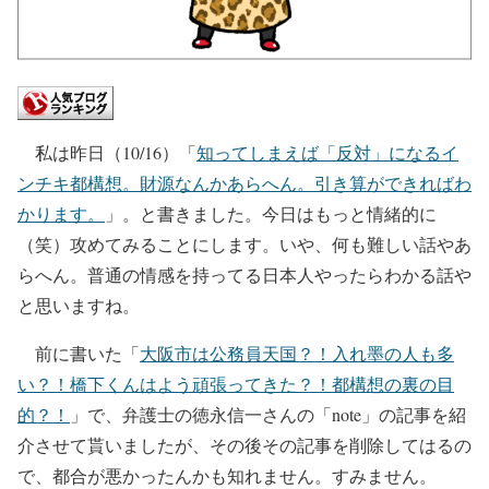
私は昨日（10/16）「
知ってしまえば「反対」になるイ
ンチキ都構想。財源なんかあらへん。引き算ができればわ
かります。
」。と書きました。今日はもっと情緒的に
（笑）攻めてみることにします。いや、何も難しい話やあ
らへん。普通の情感を持ってる日本人やったらわかる話や
と思いますね。
前に書いた「
大阪市は公務員天国？！入れ墨の人も多
い？！橋下くんはよう頑張ってきた？！都構想の裏の目
的？！
」で、弁護士の徳永信一さんの「note」の記事を紹
介させて貰いましたが、その後その記事を削除してはるの
で、都合が悪かったんかも知れません。すみません。