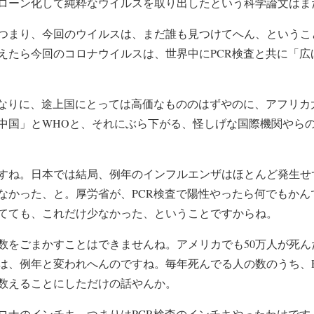
ローン化して純粋なウイルスを取り出したという科学論文はま
つまり、今回のウイルスは、まだ誰も見つけてへん、というこ
えたら今回のコロナウイルスは、世界中にPCR検査と共に「広
なりに、途上国にとっては高価なもののはずやのに、アフリカ
中国」とWHOと、それにぶら下がる、怪しげな国際機関やら
ね。日本では結局、例年のインフルエンザはほとんど発生せ
なかった、と。厚労省が、PCR検査で陽性やったら何でもかん
てても、これだけ少なかった、ということですからね。
をごまかすことはできませんね。アメリカでも50万人が死ん
は、例年と変われへんのですね。毎年死んでる人の数のうち、P
と数えることにしただけの話やんか。
ナのインチキ、つまりはPCR検査のインチキやったわけです