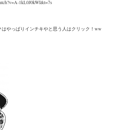
watch?v=A-1kL0J0kWI&t=7s
はやっぱりインチキやと思う人はクリック！ww