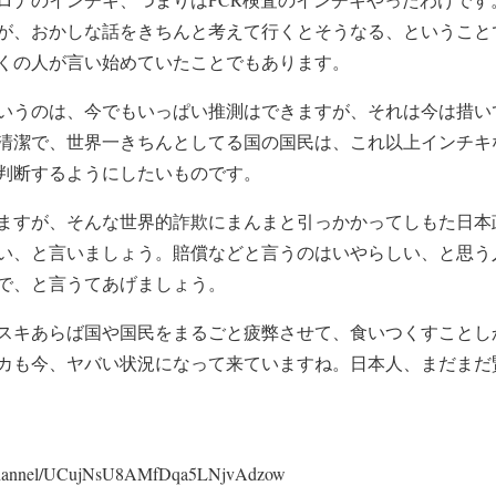
が、おかしな話をきちんと考えて行くとそうなる、ということ
くの人が言い始めていたことでもあります。
うのは、今でもいっぱい推測はできますが、それは今は措い
清潔で、世界一きちんとしてる国の国民は、これ以上インチキ
判断するようにしたいものです。
すが、そんな世界的詐欺にまんまと引っかかってしもた日本
い、と言いましょう。賠償などと言うのはいやらしい、と思う
で、と言うてあげましょう。
キあらば国や国民をまるごと疲弊させて、食いつくすことし
カも今、ヤバい状況になって来ていますね。日本人、まだまだ
/channel/UCujNsU8AMfDqa5LNjvAdzow