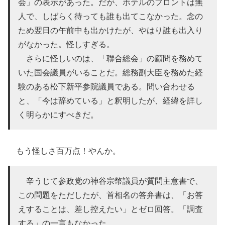
会」の表示があった。だが、ホテルのフロントは無
人で、しばらく待っても誰も出てこなかった。念の
ため翌日の午前中も出かけたが、やはり誰も出入り
がなかった。怪しすぎる。
さらに怪しいのは、「聯合総会」の顧問を務めて
いた国会議員がいることだ。総務副大臣を務めた経
験のある松下新平参院議員である。問い合わせる
と、「今は辞めている」と釈明したが、経緯を詳し
く明らかにすべきだ。
もう怪しさ百万点！やんか。
辛うじて参政党の神谷宗幣議員が質問主意書で、
この問題をただしたが、首相名の答弁書は、「お答
えすることは、差し控えたい」とゼロ回答。「調査
する」の一言もなかった。