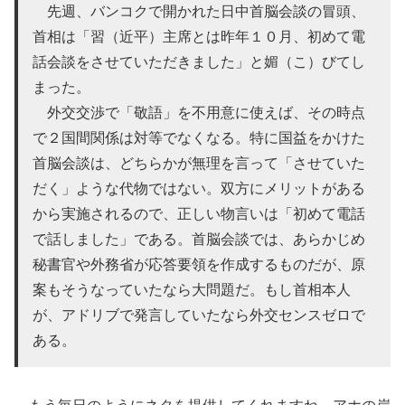
先週、バンコクで開かれた日中首脳会談の冒頭、
首相は「習（近平）主席とは昨年１０月、初めて電
話会談をさせていただきました」と媚（こ）びてし
まった。
外交交渉で「敬語」を不用意に使えば、その時点
で２国間関係は対等でなくなる。特に国益をかけた
首脳会談は、どちらかが無理を言って「させていた
だく」ような代物ではない。双方にメリットがある
から実施されるので、正しい物言いは「初めて電話
で話しました」である。首脳会談では、あらかじめ
秘書官や外務省が応答要領を作成するものだが、原
案もそうなっていたなら大問題だ。もし首相本人
が、アドリブで発言していたなら外交センスゼロで
ある。
もう毎日のようにネタを提供してくれますね、アホの岸