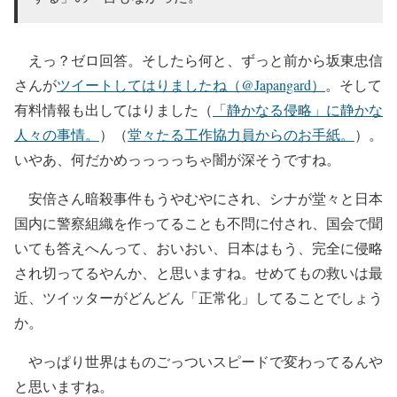
えっ？ゼロ回答。そしたら何と、ずっと前から坂東忠信
さんが
ツイートしてはりましたね（@Japangard）
。そして
有料情報も出してはりました（
「静かなる侵略」に静かな
人々の事情。
）（
堂々たる工作協力員からのお手紙。
）。
いやあ、何だかめっっっっちゃ闇が深そうですね。
安倍さん暗殺事件もうやむやにされ、シナが堂々と日本
国内に警察組織を作ってることも不問に付され、国会で聞
いても答えへんって、おいおい、日本はもう、完全に侵略
され切ってるやんか、と思いますね。せめてもの救いは最
近、ツイッターがどんどん「正常化」してることでしょう
か。
やっぱり世界はものごっついスピードで変わってるんや
と思いますね。