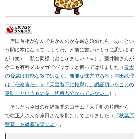
岸田首相がなんであかんのかを書き始めたら、あっとい
う間に本になってしまうわ、と前に書いたように思います
が（笑）、私と同様（おこがましい？ｗ）、藤井聡さんが
今日も有料メルマガでバッサリと斬ってはりました（
最大
の脅威は有能な敵ではなく、無能な味方である：岸田総理
は「任命責任」＝「天皇陛下に推挙し、認証頂いたことの
意味」というものを一切何も分かっていない。
）。
そしたら今日の産経新聞のコラム「大手町の片隅から」
で乾正人さんが岸田さんを批判してはりました（
「秋葉原
警察」を徹底調査せよ
）。