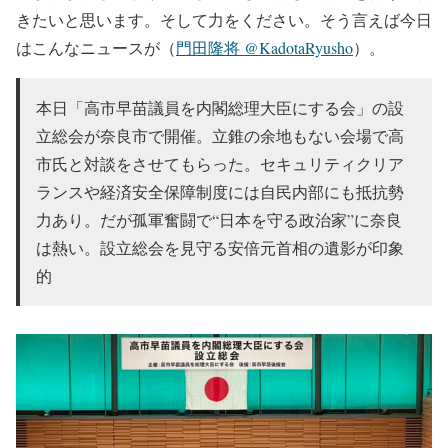
きたいと思います。そして力をください。そう言えば今日
はこんなニュースが（
門田隆将 @KadotaRyusho
）。
本日「高市早苗議員を内閣総理大臣にする会」の設
立総会が奈良市で開催。立錐の余地もない会場で高
市氏と対談をさせてもらった。セキュリティクリア
ランスや経済安全保障制度には自民内部にも抵抗勢
力あり。だが孤軍奮闘で“日本を守る政治家”に奈良
は熱い。設立総会を見守る安倍元首相の遺影が印象
的