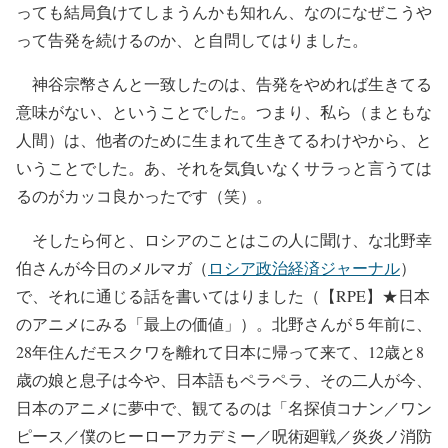
っても結局負けてしまうんかも知れん、なのになぜこうや
って告発を続けるのか、と自問してはりました。
神谷宗幣さんと一致したのは、告発をやめれば生きてる
意味がない、ということでした。つまり、私ら（まともな
人間）は、他者のために生まれて生きてるわけやから、と
いうことでした。あ、それを気負いなくサラっと言うては
るのがカッコ良かったです（笑）。
そしたら何と、ロシアのことはこの人に聞け、な北野幸
伯さんが今日のメルマガ（
ロシア政治経済ジャーナル
）
で、それに通じる話を書いてはりました（【RPE】★日本
のアニメにみる「最上の価値」）。北野さんが５年前に、
28年住んだモスクワを離れて日本に帰って来て、12歳と8
歳の娘と息子は今や、日本語もペラペラ、その二人が今、
日本のアニメに夢中で、観てるのは「名探偵コナン／ワン
ピース／僕のヒーローアカデミー／呪術廻戦／炎炎ノ消防