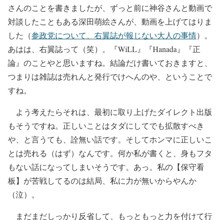
さんのことを書きましたが、ずっと前に神谷さんと動画で
対談したこともある深田萌絵さんが、動画を上げてはりま
した（
参政党について、右翼誌が報じない大人の事情
）。
あはは、右翼誌って（笑）。『WiLL』『Hanada』『正
論』のことやと思いますね。結論だけ書いておきますと、
つまりは雑誌は売れんと発行でけへんのや、ということで
すね。
よう考えたらそれは、最初に取り上げたダイレクト出版
もそうですね。正しいことはタダにしてでも拡散すべき
や、と言うても、詮無い話です。そしてホンマに正しいこ
とは売れる（はず）なんです。何か私が書くと、身もフタ
もない話になってしまいそうです。あっ。私の【保守看
板】が苦戦してるのは結局、私に力が無いからやんか
（泣）。
まだまだしっかり反省して、もっともっと力を付けて行