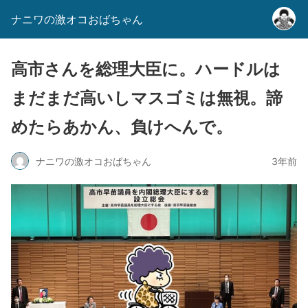
ナニワの激オコおばちゃん
高市さんを総理大臣に。ハードルは
まだまだ高いしマスゴミは無視。諦
めたらあかん、負けへんで。
ナニワの激オコおばちゃん
3年前