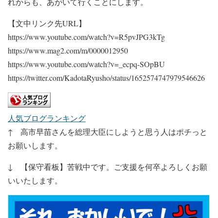
れからも、あがいて行くことにします。
【文中リンク先URL】
https://www.youtube.com/watch?v=R5pvJPG3kTg
https://www.mag2.com/m/0000012950
https://www.youtube.com/watch?v=_ecpq-SOpBU
https://twitter.com/KadotaRyusho/status/1652574747979546626
人気ブログランキング
↑ 高市早苗さんを総理大臣にしようと思う人はポチっと
お願いします。
↓ 【保守看板】苦戦中です。ご支援を何卒よろしくお願
いいたします。