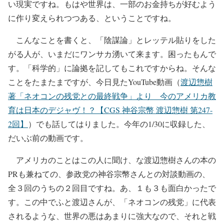
い現実ですね。もはや世界は、一部のお金持ちが好むよう
に作り変えられつつある、ということですね。
こんなことを書くと、「陰謀論」とレッテル貼りをした
がる人が、いまだにワンサカ湧いて来ます。困ったもんで
す。「科学的」に論拠を記してもこれですからね。そんな
ことをたまたまですが、今日見たYouTube動画（
渡辺惣樹
著「ネオコンの残党との最終戦争」より 今のアメリカ教
育は日本のデジャヴ！？【CGS 神谷宗幣 渡辺惣樹 第247-
2回】
）でも話してはりました。今年の1/30に収録した、
だいぶ前の動画です。
アメリカのことはこの人に聞け、な渡辺惣樹さんの本の
PRも兼ねての、参政党の神谷宗幣さんとの対談動画の、
全３回のうちの２回目ですね。あ、１も３も面白かったで
す。この中でふと渡辺さんが、「ネオコンの残党」に代表
されるような、世界の悪はあまりに強大なので、それと戦