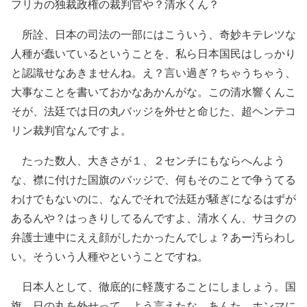
フリカの独裁政権の裁判官や？清水くん？
所詮、日本の司法の一部にはこういう、奇妙キテレツな
人種が蠢いているということを、私ら日本国民はしっかり
と認識せなあきませんね。え？言い過ぎ？ちゃうちゃう、
大事なことを書いておかなあかんがな。この清水響くんこ
そが、法廷では日の丸バッジを外せと命じた、超ヘンテコ
リン裁判官なんですよ。
たった数人、大きさが１、２センチにもならへんよう
な、襟に付けた国旗のバッジで、何もそのことで争うてる
わけでもないのに、なんでそれで法廷が騒ぎになるはずが
あるんや？はっきりしてるんですよ、清水くん、サヨクの
弁護士連中にええ顔がしたかったんでしょ？あー汚らわし
い。そういう人種やということですね。
日本人として、徹底的に軽蔑することにしましょう。国
旗、日の丸を外せって、よう言えたな。あんた、ホンマに