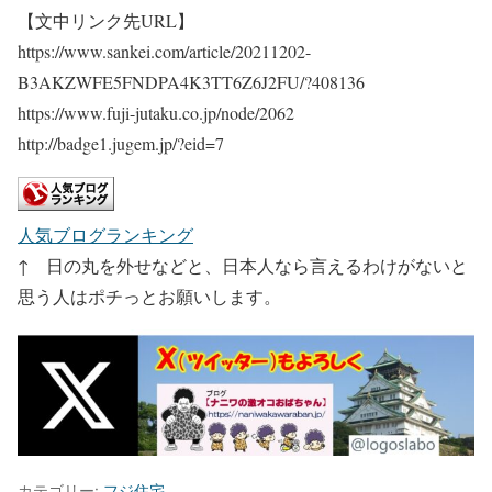
【文中リンク先URL】
https://www.sankei.com/article/20211202-
B3AKZWFE5FNDPA4K3TT6Z6J2FU/?408136
https://www.fuji-jutaku.co.jp/node/2062
http://badge1.jugem.jp/?eid=7
人気ブログランキング
↑ 日の丸を外せなどと、日本人なら言えるわけがないと
思う人はポチっとお願いします。
カテゴリー:
フジ住宅