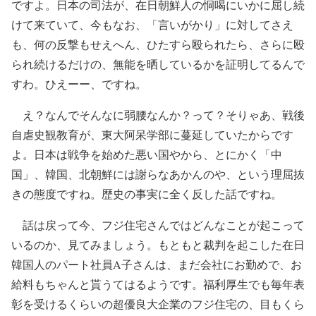
ですよ。日本の司法が、在日朝鮮人の恫喝にいかに屈し続
けて来ていて、今もなお、「言いがかり」に対してさえ
も、何の反撃もせえへん、ひたすら殴られたら、さらに殴
られ続けるだけの、無能を晒しているかを証明してるんで
すわ。ひえーー、ですね。
え？なんでそんなに弱腰なんか？って？そりゃあ、戦後
自虐史観教育が、東大阿呆学部に蔓延していたからです
よ。日本は戦争を始めた悪い国やから、とにかく「中
国」、韓国、北朝鮮には謝らなあかんのや、という理屈抜
きの態度ですね。歴史の事実に全く反した話ですね。
話は戻って今、フジ住宅さんではどんなことが起こって
いるのか、見てみましょう。もともと裁判を起こした在日
韓国人のパート社員A子さんは、まだ会社にお勤めで、お
給料もちゃんと貰うてはるようです。福利厚生でも毎年表
彰を受けるくらいの超優良大企業のフジ住宅の、目もくら