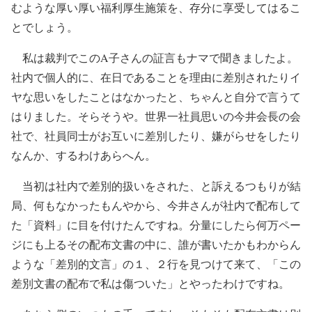
むような厚い厚い福利厚生施策を、存分に享受してはるこ
とでしょう。
私は裁判でこのA子さんの証言もナマで聞きましたよ。
社内で個人的に、在日であることを理由に差別されたりイ
ヤな思いをしたことはなかったと、ちゃんと自分で言うて
はりました。そらそうや。世界一社員思いの今井会長の会
社で、社員同士がお互いに差別したり、嫌がらせをしたり
なんか、するわけあらへん。
当初は社内で差別的扱いをされた、と訴えるつもりが結
局、何もなかったもんやから、今井さんが社内で配布して
た「資料」に目を付けたんですね。分量にしたら何万ペー
ジにも上るその配布文書の中に、誰が書いたかもわからん
ような「差別的文言」の１、２行を見つけて来て、「この
差別文書の配布で私は傷ついた」とやったわけですね。