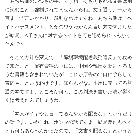
あちら側のいつもの手、ですね。そもそも配布文書は別
に読むことも強制されてませんからね。文字通り、一から
百まで「言いがかり」裁判なわけですね。あちら側は「ヘ
イトハラスメント」とかのワケわからん言い方で来ました
が結局、A子さんに対するヘイトも何も認められへんかっ
たんです。
そこで方針を変えて、「職場環境配慮義務違反」で攻め
て来た、と。配布資料の中には、中国や韓国を批判するよ
うな書籍も含まれていたが、これが原告の出自に照らして
苦痛や、というわけです。知らんがな。本屋に売ってる普
通の本ですよ。ところが何と、この判決を書いた清水響く
んは考えたんでしょうね。
「本人がイヤやと言うてるんやから配るな」というだけ
の話です。いやこれ、ホンマの話ですよ。結局差別もヘイ
トも何もあらへんかったので、「文書を配るな」というと