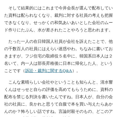
そして結果的にはこれまで今井会長が選んで配布してい
た資料は配られなくなり、裁判に対する社員の考えも把握
できなくなり、せっかくの和気あいあいとした会社のムー
ド作りにたぶん、水が差されたことやろうと思われます。
たった一人の在日韓国人社員が会社を訴えたことで、他
の千数百人の社員にはえらい迷惑やわ。ちなみに書いてお
きますが、フジ住宅の取締役５名中に、韓国系日本人は２
名いて、内一人は部長昇格後に日本に帰化した人、という
ことです（
訴訟・裁判に関するQ&A
）。
こんな素晴らしい会社やということも知らんと、清水響
くんはせっせと自らの評価を高めてもらうために、資料の
配布を禁じる判決を書いたんですね。日本人が、自分の会
社の社員に、良かれと思うて自腹で本を買い与えたらあか
んのか？怖ろしい話ですね。言論封殺そのもの、どこのア