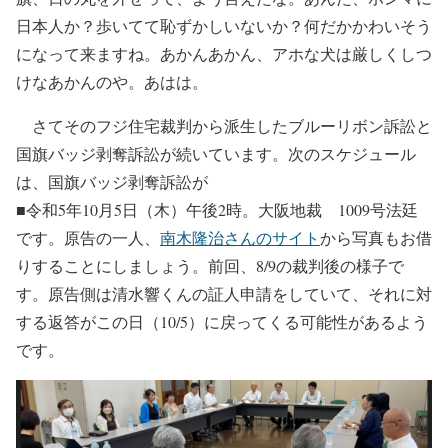
日本人か？歩いてて恥ずかしいないか？何だかかわいそう
になって来ますね。あかんあかん、アホな犬は厳しくしつ
けなあかんのや。あはは。
さてそのフジ住宅裁判から派生したブルーリボン訴訟と
国旗バッジ剥奪訴訟が続いています。次のスケジュール
は、国旗バッジ剥奪訴訟が
■令和5年10月5日（木）午後2時。大阪地裁 1009号法廷
です。原告の一人、
南木隆治さんのサイト
から写真もお借
りすることにしましょう。前回、8/9の裁判後の様子で
す。原告側は清水響くんの証人申請をしていて、それに対
する返答がこの日（10/5）に戻ってくる可能性があるよう
です。