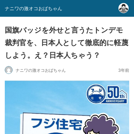
ナニワの激オコおばちゃん
国旗バッジを外せと言うたトンデモ
裁判官を、日本人として徹底的に軽蔑
しよう。え？日本人ちゃう？
ナニワの激オコおばちゃん
3年前