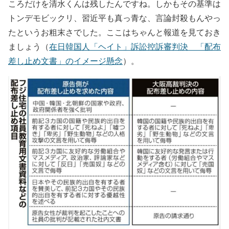
ころだけを清水くんは残したんですね。しかもその基準は
トンデモビックリ、習近平も真っ青な、言論封殺もんやっ
たというお粗末さでした。ここはちゃんと報道を見ておき
ましょう（
在日韓国人「ヘイト」訴訟控訴審判決 「配布
差し止め文書」のイメージ懸念
）。