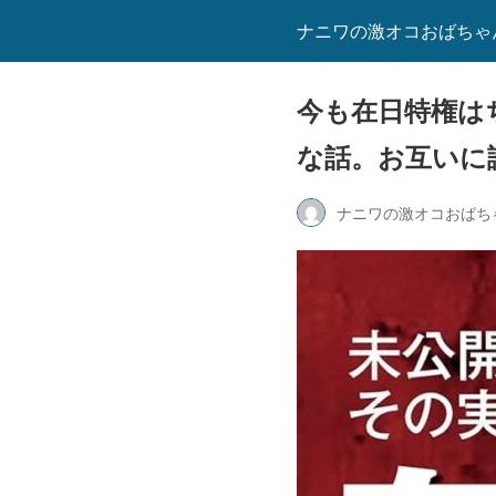
ナニワの激オコおばちゃ
今も在日特権は
な話。お互いに
ナニワの激オコおばち