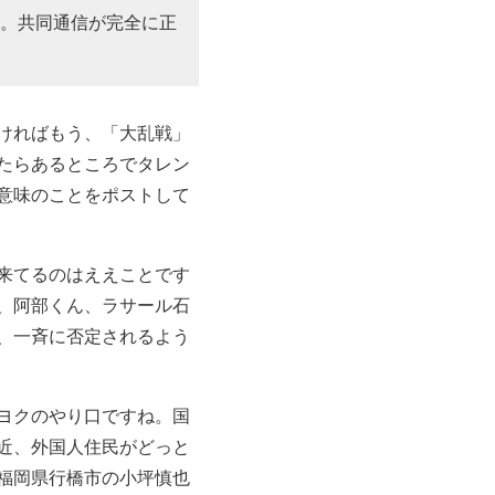
。共同通信が完全に正
ければもう、「大乱戦」
たらあるところでタレン
意味のことをポストして
来てるのはええことです
、阿部くん、ラサール石
、一斉に否定されるよう
ヨクのやり口ですね。国
近、外国人住民がどっと
福岡県行橋市の小坪慎也