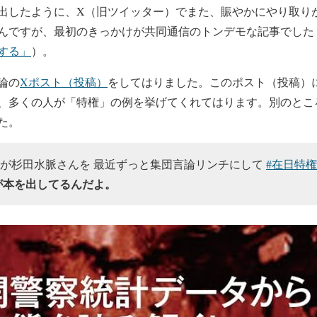
出したように、X（旧ツイッター）でまた、賑やかにやり取り
んですが、最初のきっかけが共同通信のトンデモな記事でした
する」
）。
論の
Xポスト（投稿）
をしてはりました。このポスト（投稿）
、多くの人が「特権」の例を挙げてくれてはります。別のとこ
た。
が杉田水脈さんを 最近ずっと集団言論リンチにして
#在日特権
が本を出してるんだよ。