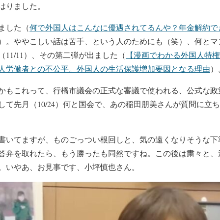
はりました。
ました（
何で外国人はこんなに優遇されてるんや？年金解約で
）。ややこしい話は苦手、という人のためにも（笑）、何とマ
11/11）、その第二弾が出ました（
【漫画でわかる外国人特権
人労働者との不公平。外国人の生活保護増加要因となる理由
）
もこれって、行橋市議会の正式な審議で使われる、公式な政
して先月（10/24）何と国会で、あの稲田朋美さんが質問に立
いてますが、ものごっつい根回しと、気の遠くなりそうな下
答弁を取れたら、もう勝ったも同然ですね。この後は粛々と、
。いやあ、お見事です、小坪慎也さん。