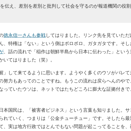
を伝え、差別を差別と批判して社会を守るのが報道機関の役割
の
徳永信一さんも参戦
してはりました。リンク先を見ていただ
ん、特権は「ない」という側はボロボロ、ガタガタです。そし
が
、話の流れで「稲作は朝鮮半島から日本に伝わった」という
かいてはりました（笑）。
」して来てるように思います。ようやく多くのウソがバレて
の努力もあってのことですね。もうこの流れは戻らへんのやで
なっていたウソは、ネットではたちどころに膨大な証拠付きで
本国民は、「被害者ビジネス」という言葉も知りました。サ
られていく、つまりは「公金チューチュー」です。そしたら最
て、実は地方行政ではとんでもない問題が起こってることを、