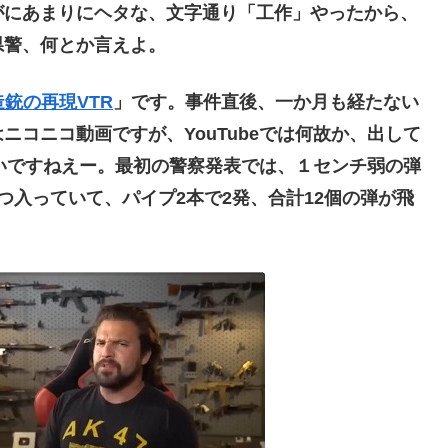
がにあまりにヘタな、文字通り「工作」やったから、
県警、何とか言えよ。
銃の再現VTR
」です。事件直後、一か月も経たない
コニコ動画ですが、YouTubeでは何故か、出して
いですねえー。最初の警察発表では、１センチ弱の弾
つ入っていて、パイプ2本で2発、合計12個の弾が飛