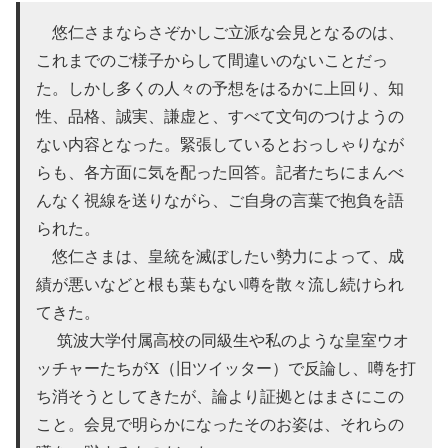
悠仁さまならさぞかしご立派な会見となるのは、
これまでのご様子からして間違いのないことだっ
た。しかし多くの人々の予想をはるかに上回り、知
性、品格、誠実、謙虚と、すべて文句のつけようの
ない内容となった。緊張しているとおっしゃりなが
らも、各方面に気を配った回答。記者たちにまんべ
んなく視線を送りながら、ご自身の言葉で抱負を語
られた。
悠仁さまは、皇統を滅ぼしたい勢力によって、成
績が悪いなどと根も葉もない噂を散々流し続けられ
てきた。
筑波大学付属高校の同級生や私のような皇室ウオ
ッチャーたちがX（旧ツイッター）で反論し、噂を打
ち消そうとしてきたが、論より証拠とはまさにこの
こと。会見で明らかになったそのお姿は、それらの