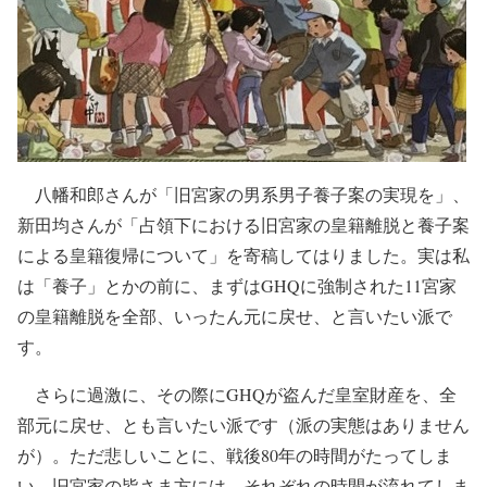
八幡和郎さんが「旧宮家の男系男子養子案の実現を」、
新田均さんが「占領下における旧宮家の皇籍離脱と養子案
による皇籍復帰について」を寄稿してはりました。実は私
は「養子」とかの前に、まずはGHQに強制された11宮家
の皇籍離脱を全部、いったん元に戻せ、と言いたい派で
す。
さらに過激に、その際にGHQが盗んだ皇室財産を、全
部元に戻せ、とも言いたい派です（派の実態はありません
が）。ただ悲しいことに、戦後80年の時間がたってしま
い、旧宮家の皆さま方には、それぞれの時間が流れてしま