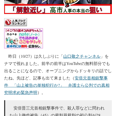
昨日（10/27）は久しぶりに「
山口敬之チャンネル
」を
ナマで視れました。前半の前半はYouTubeの無料部分でも
出ることになるので、オープニングからドッキリの話でし
たね。先ほど、記事も出て来ました（
安倍元首相銃撃事
件 「山上被告の単独犯行か?」 弁護士ら公判での真相
究明求め緊急声明
）。
安倍晋三元首相銃撃事件で、殺人罪などに問われ
た山上徹也被告（45）の裁判員裁判の初公判が28