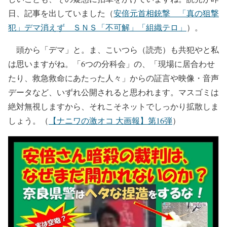
日、記事を出していました（
安倍元首相銃撃 「真の狙撃
犯」デマ消えず ＳＮＳ「不可解」「組織テロ」
）。
頭から「デマ」と。ま、こいつら（読売）も共犯やと私
は思いますがね。「6つの分科会」の、「現場に居合わせ
たり、救急救命にあたった人々」からの証言や映像・音声
データなど、いずれ公開されると思われます。マスゴミは
絶対無視しますから、それこそネットでしっかり拡散しま
しょう。（
【ナニワの激オコ 大画報】第16弾
）