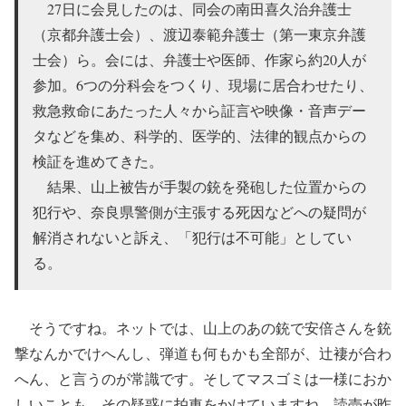
27日に会見したのは、同会の南田喜久治弁護士
（京都弁護士会）、渡辺泰範弁護士（第一東京弁護
士会）ら。会には、弁護士や医師、作家ら約20人が
参加。6つの分科会をつくり、現場に居合わせたり、
救急救命にあたった人々から証言や映像・音声デー
タなどを集め、科学的、医学的、法律的観点からの
検証を進めてきた。
結果、山上被告が手製の銃を発砲した位置からの
犯行や、奈良県警側が主張する死因などへの疑問が
解消されないと訴え、「犯行は不可能」としてい
る。
そうですね。ネットでは、山上のあの銃で安倍さんを銃
撃なんかでけへんし、弾道も何もかも全部が、辻褄が合わ
へん、と言うのが常識です。そしてマスゴミは一様におか
しいことも、その疑惑に拍車をかけていますね。読売が昨