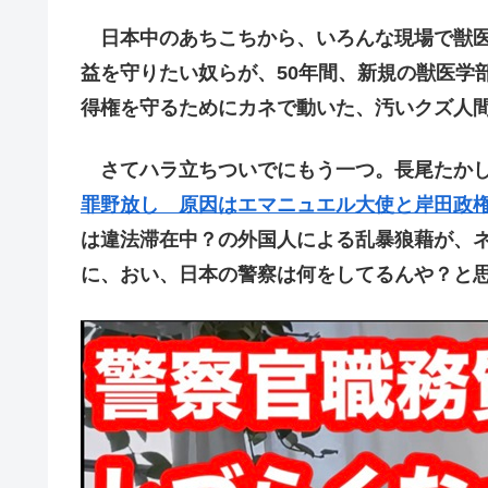
日本中のあちこちから、いろんな現場で獣医
益を守りたい奴らが、50年間、新規の獣医学
得権を守るためにカネで動いた、汚いクズ人
さてハラ立ちついでにもう一つ。長尾たかし
罪野放し 原因はエマニュエル大使と岸田政
は違法滞在中？の外国人による乱暴狼藉が、
に、おい、日本の警察は何をしてるんや？と