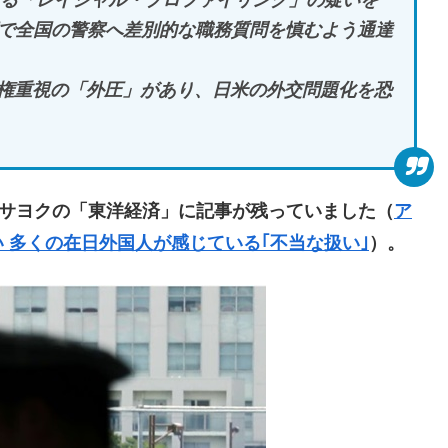
よる「レイシャル・プロファイリング」の疑いを
下で全国の警察へ差別的な職務質問を慎むよう通達
権重視の「外圧」があり、日米の外交問題化を恐
サヨクの「東洋経済」に記事が残っていました（
ア
 多くの在日外国人が感じている｢不当な扱い｣
）。