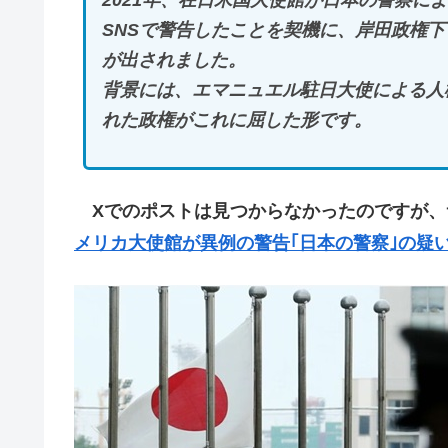
2021年、在日米国大使館が日本の警察に
SNSで警告したことを契機に、岸田政権
が出されました。
背景には、エマニュエル駐日大使による人
れた政権がこれに屈した形です。
Xでのポストは見つからなかったのですが、
メリカ大使館が異例の警告｢日本の警察｣の疑い