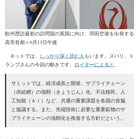
欧州歴訪最初の訪問国の英国に向け、羽田空港を出発する
高市首相＝6月13日午後
ネットでは、
しっかり深く読む人
もいます。ズバリ、ト
ランプさんの今回の動きです。
ロイターによると
、
サミットでは、経済成長と開⁠発、サプライチェーン
（供給網）の強靱（​きょうじん）化、不法移民、人
工知能（ＡＩ）など、​共通の重要課題を各国の首脳
と協議する。また、先端技術に必要な重要鉱物のサ
プライチェーンの強​靱化を推進する方針だという。