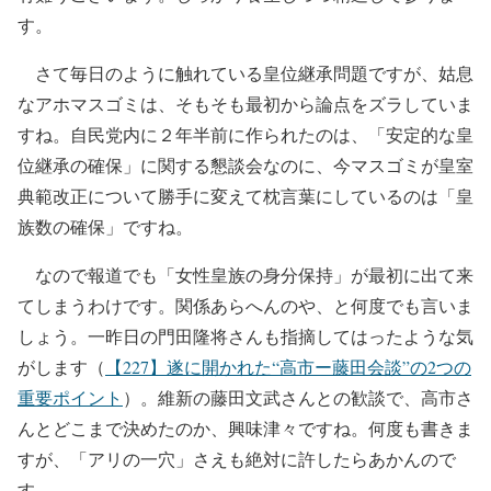
す。
さて毎日のように触れている皇位継承問題ですが、姑息
なアホマスゴミは、そもそも最初から論点をズラしていま
すね。自民党内に２年半前に作られたのは、「安定的な皇
位継承の確保」に関する懇談会なのに、今マスゴミが皇室
典範改正について勝手に変えて枕言葉にしているのは「皇
族数の確保」ですね。
なので報道でも「女性皇族の身分保持」が最初に出て来
てしまうわけです。関係あらへんのや、と何度でも言いま
しょう。一昨日の門田隆将さんも指摘してはったような気
がします（
【227】遂に開かれた“高市ー藤田会談”の2つの
重要ポイント
）。維新の藤田文武さんとの歓談で、高市さ
んとどこまで決めたのか、興味津々ですね。何度も書きま
すが、「アリの一穴」さえも絶対に許したらあかんので
す。