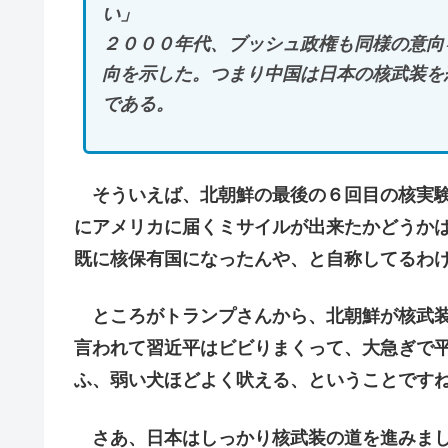
い」
２０００年代、ブッシュ政権も同様の意向
向を示した。つまり中国は日本の核武装を
である。
そういえば、北朝鮮の最後の６回目の核実験
にアメリカに届くミサイルが出来たかどうか
既に核保有国になったんや、と自称してるわ
ところがトランプさんから、北朝鮮が核武装
言われて習近平はビビりまくって、大急ぎで
ふ、弱い犬ほどよく吠える、ということです
さあ、日本はしっかり核武装の道を進みまし