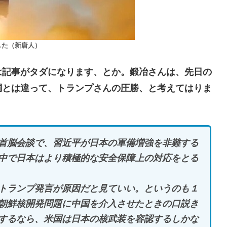
した（新唐人）
記事がタダになります、とか。鍛冶さんは、先日の
調とは違って、トランプさんの圧勝、と考えてはりま
首脳会談で、習近平が日本の軍備増強を非難する
中で日本はより積極的な安全保障上の対応をとる
トランプ発言が原因だと見ていい。というのも１
朝鮮核開発問題に中国を介入させたときの口説き
するなら、米国は日本の核武装を容認するしかな