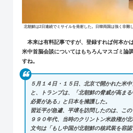
北朝鮮は2日連続でミサイルを発射した。日韓両国は強く非難
本来は有料記事ですが、登録すれば何本かは
米中首脳会談についてはもちろんマスゴミ論
すね。
５月１４日・１５日、北京で開かれた米中
と、トランプは、「北朝鮮の脅威が高まる
必要がある」と日本を擁護した。
習近平が急遽、平壌を訪問したのは、この
９９０年代、当時のクリントン米政権が北
文句は「もし中国が北朝鮮の核武装を容認