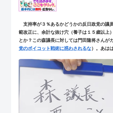
支持率が３％あるかどうかの反日政党の議員
範改正に、余計な抜け穴（養子は１５歳以上
とか？この森議長に対しては門田隆将さんが
党のボイコット戦術に惑わされるな
）。あは