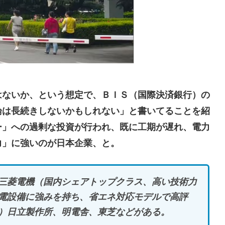
）
はないか、という想定で、ＢＩＳ（国際決済銀行）の
論は長続きしないかもしれない」と書いてることを紹
ー」への過剰な投資が行われ、既に工期が遅れ、電力
力」に強いのが日本企業、と。
三菱電機（国内シェアトップクラス、高い技術力
電設備に強みを持ち、省エネ対応モデルで高評
）日立製作所、明電舎、東芝などがある。