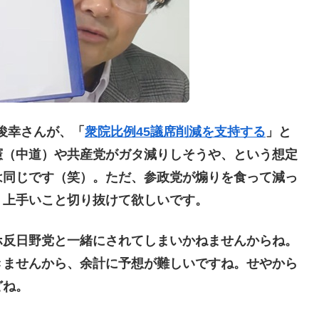
俊幸さんが、「
衆院比例45議席削減を支持する
」と
憲（中道）や共産党がガタ減りしそうや、という想定
は同じです（笑）。ただ、参政党が煽りを食って減っ
。上手いこと切り抜けて欲しいです。
反日野党と一緒にされてしまいかねませんからね。
きませんから、余計に予想が難しいですね。せやから
どね。