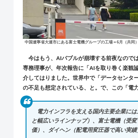
中国遼寧省大連市にある富士電機グループの工場＝6月（共同
今はもう、AIバブルが崩壊する前夜なので
専務理事が、年次報告に「AIを取り巻く楽観
介してはりました。世界中で「データセンタ
の不足も想定されている、と。で、この「電
電力インフラを支える国内主要企業には
と幅広いラインナップ）、富士電機（受変
価）、ダイヘン（配電用変圧器で高い実績