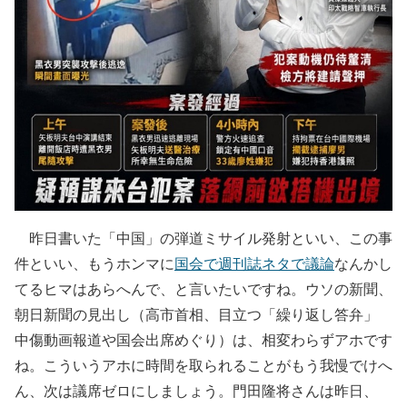
昨日書いた「中国」の弾道ミサイル発射といい、この事
件といい、もうホンマに
国会で週刊誌ネタで議論
なんかし
てるヒマはあらへんで、と言いたいですね。ウソの新聞、
朝日新聞の見出し（高市首相、目立つ「繰り返し答弁」
中傷動画報道や国会出席めぐり）は、相変わらずアホです
ね。こういうアホに時間を取られることがもう我慢でけへ
ん、次は議席ゼロにしましょう。門田隆将さんは昨日、