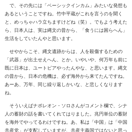
で、その先には「ベーシックインカム」みたいな発想も
あるということですね。竹中平蔵がこれを言うのを聞く
と、めっちゃハラ立ちますけどね（笑）。でもよう考えた
ら、日本人は、実は縄文の昔から、「食うには困らへん」
生活をしていたんやと思います。
せやからこそ、縄文遺跡からは、人を殺傷するための
「武器」が出土せえへん、とか。いやいや、何万年も前に
既に日本は、ユートピアやったんやな、と思います。縄文
の昔から、日本の危機は、必ず海外から来てたんですね。
あーあ、万年、同じ繰り返しかいな、と悲しくなります
ね。
そういえばナポレオン・ソロさんがコメント欄で、シナ
人の蓄財の話を書いてくれてはりました。兆円単位の蓄財
を海外でやってるわけですね。あ、私は「中国」は「中国
共産党」が支配していますが、共産主義国ではないと思っ