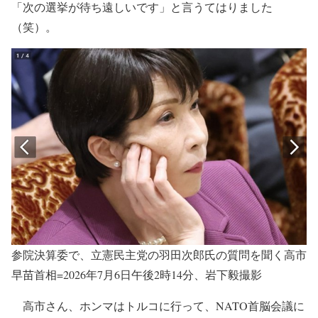
「次の選挙が待ち遠しいです」と言うてはりました
（笑）。
参院決算委で、立憲民主党の羽田次郎氏の質問を聞く高市
早苗首相=2026年7月6日午後2時14分、岩下毅撮影
高市さん、ホンマはトルコに行って、NATO首脳会議に