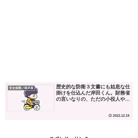
歴史的な防衛３文書にも姑息な仕
安全保障／核武装
掛けを仕込んだ岸田くん。財務省
の言いなりの、ただの小役人や
な。
2022.12.19