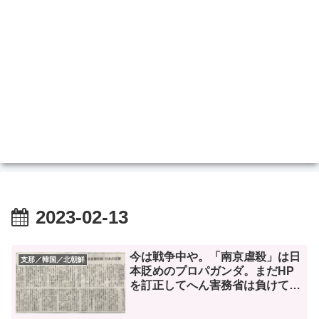
2023-02-13
今は戦争中や。「南京虐殺」は日
支那／韓国／北朝鮮
本貶めのプロパガンダ。まだHP
を訂正してへん害務省は負けて
る！