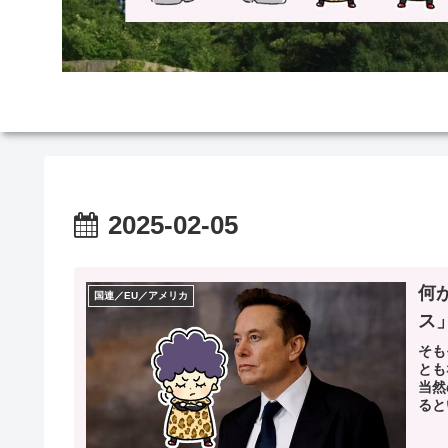
2025-02-05
何
国連／EU／アメリカ
ス
そも
とも
当然
ると