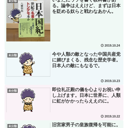
未分類
る。論争はええけど、まずは日本
を貶める奴らと戦わなあかん。
2019.10.24
今や人類の敵となった中国共産党
未分類
に媚びまくる、残念な歴史学者。
日本人の敵にもなるで。
2019.10.23
即位礼正殿の儀を心よりお祝い申
未分類
し上げます。日本に世界に、人類
に虹がかかったらええのに。
2019.10.22
旧宮家男子の皇族復帰を可能に。
未分類