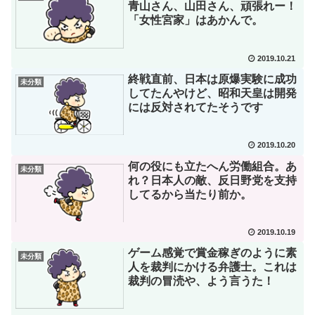
青山さん、山田さん、頑張れー！
「女性宮家」はあかんで。
2019.10.21
終戦直前、日本は原爆実験に成功
未分類
してたんやけど、昭和天皇は開発
には反対されてたそうです
2019.10.20
何の役にも立たへん労働組合。あ
未分類
れ？日本人の敵、反日野党を支持
してるから当たり前か。
2019.10.19
ゲーム感覚で賞金稼ぎのように素
未分類
人を裁判にかける弁護士。これは
裁判の冒涜や、よう言うた！