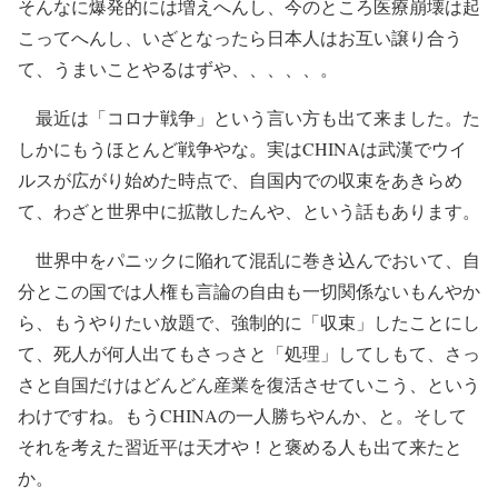
そんなに爆発的には増えへんし、今のところ医療崩壊は起
こってへんし、いざとなったら日本人はお互い譲り合う
て、うまいことやるはずや、、、、、。
最近は「コロナ戦争」という言い方も出て来ました。た
しかにもうほとんど戦争やな。実はCHINAは武漢でウイ
ルスが広がり始めた時点で、自国内での収束をあきらめ
て、わざと世界中に拡散したんや、という話もあります。
世界中をパニックに陥れて混乱に巻き込んでおいて、自
分とこの国では人権も言論の自由も一切関係ないもんやか
ら、もうやりたい放題で、強制的に「収束」したことにし
て、死人が何人出てもさっさと「処理」してしもて、さっ
さと自国だけはどんどん産業を復活させていこう、という
わけですね。もうCHINAの一人勝ちやんか、と。そして
それを考えた習近平は天才や！と褒める人も出て来たと
か。