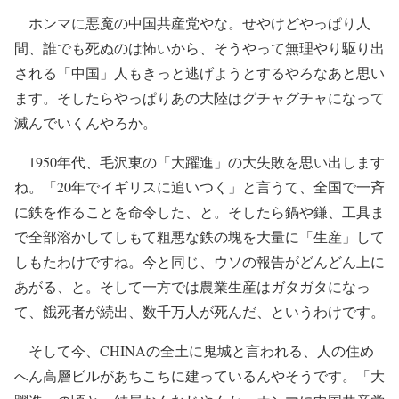
ホンマに悪魔の中国共産党やな。せやけどやっぱり人
間、誰でも死ぬのは怖いから、そうやって無理やり駆り出
される「中国」人もきっと逃げようとするやろなあと思い
ます。そしたらやっぱりあの大陸はグチャグチャになって
滅んでいくんやろか。
1950年代、毛沢東の「大躍進」の大失敗を思い出します
ね。「20年でイギリスに追いつく」と言うて、全国で一斉
に鉄を作ることを命令した、と。そしたら鍋や鎌、工具ま
で全部溶かしてしもて粗悪な鉄の塊を大量に「生産」して
しもたわけですね。今と同じ、ウソの報告がどんどん上に
あがる、と。そして一方では農業生産はガタガタになっ
て、餓死者が続出、数千万人が死んだ、というわけです。
そして今、CHINAの全土に鬼城と言われる、人の住め
へん高層ビルがあちこちに建っているんやそうです。「大