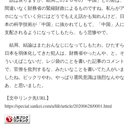
間違いなく財務省の緊縮財政によるものですね。私らがア
ホになっていく分にはどうでもええ話かも知れんけど、日
本の科学技術が「中国」に抜かれてしもて、「中国」人に
支配されるようになってしもたら、もう悲惨やで。
結局、結論はまたおんなじになってしもたわ。ひたすら
日本を弱体化してきた犯人は、財務省やったんや、と。そ
ういえばこないだ、レジ袋のことを書いた記事のコメント
で、官僚を批判するな、みたいなことを書いてた人がいま
したね。ビックリやわ。やっぱり選民意識は強烈なんやな
あ、と思いました。
【文中リンク先URL】
https://special.sankei.com/a/life/article/20200628/0001.html