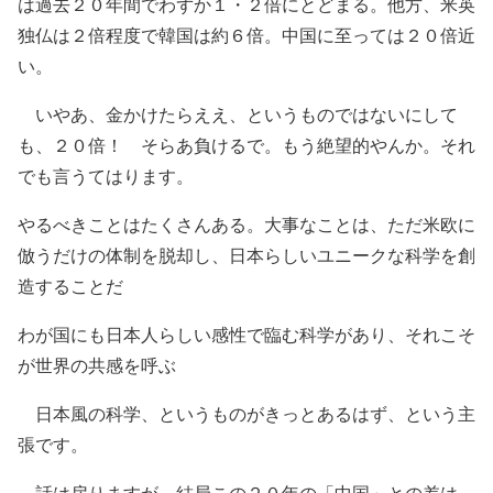
は過去２０年間でわずか１・２倍にとどまる。他方、米英
独仏は２倍程度で韓国は約６倍。中国に至っては２０倍近
い。
いやあ、金かけたらええ、というものではないにして
も、２０倍！ そらあ負けるで。もう絶望的やんか。それ
でも言うてはります。
やるべきことはたくさんある。大事なことは、ただ米欧に
倣うだけの体制を脱却し、日本らしいユニークな科学を創
造することだ
わが国にも日本人らしい感性で臨む科学があり、それこそ
が世界の共感を呼ぶ
日本風の科学、というものがきっとあるはず、という主
張です。
話は戻りますが、結局この２０年の「中国」との差は、