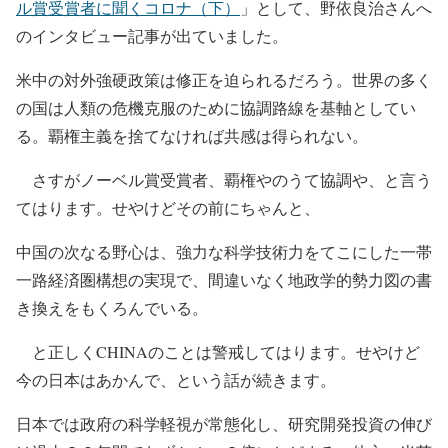
ル賞受賞者に聞くコロナ（下）
」として、野依良治さんへ
のインタビュー記事が出ていました。
米中の対外強硬政策は修正を迫られるだろう。世界の多く
の国は人類の危機克服のために協調路線を基軸としてい
る。覇権主義を捨てなければ共感は得られない。
さすがノーベル賞受賞者、覇権やのうて協調や、と言う
てはります。せやけどその前にちゃんと、
中国の次なる野心は、強力な科学技術力をてこにした一帯
一路経済圏構想の実現で、間違いなく地政学的勢力図の書
き換えをもくろんでいる。
と正しくCHINAのことは警戒してはります。せやけど
今の日本はあかんで、という話が続きます。
日本では政府の科学軽視が常態化し、研究開発投資の伸び