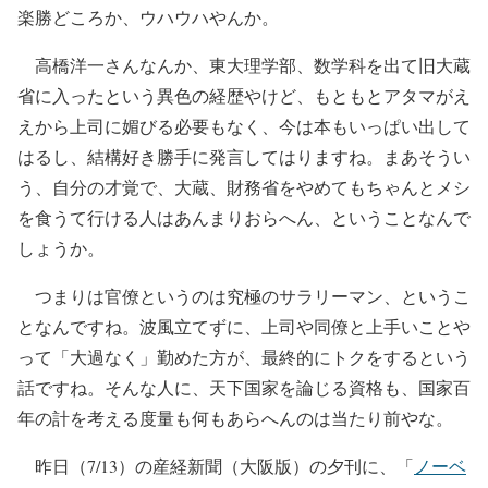
楽勝どころか、ウハウハやんか。
高橋洋一さんなんか、東大理学部、数学科を出て旧大蔵
省に入ったという異色の経歴やけど、もともとアタマがえ
えから上司に媚びる必要もなく、今は本もいっぱい出して
はるし、結構好き勝手に発言してはりますね。まあそうい
う、自分の才覚で、大蔵、財務省をやめてもちゃんとメシ
を食うて行ける人はあんまりおらへん、ということなんで
しょうか。
つまりは官僚というのは究極のサラリーマン、というこ
となんですね。波風立てずに、上司や同僚と上手いことや
って「大過なく」勤めた方が、最終的にトクをするという
話ですね。そんな人に、天下国家を論じる資格も、国家百
年の計を考える度量も何もあらへんのは当たり前やな。
昨日（7/13）の産経新聞（大阪版）の夕刊に、「
ノーベ