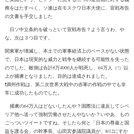
務をはたすべく、ソ連は在モスクワ日本大使に、宣戦布告
の文書を手交しました
日ソ中立条約を破っといて宣戦布告？よう言うわ、や
な。次は３つ目です。
関東軍が壊滅し、本土での軍事経済上のベースがない状態
で、日本は現実的な威力と戦争を継続する可能性を失った
のでした。敵側は合計8万4000人が戦死し、64万人（!）以
上が捕虜となりました。目的は達成されました。
❗満州作戦は、第二次世界大戦中の赤軍の作戦の中でも非
常に成功したものでした。
捕虜の64万人はどないしたんや？国際法に違反してシベ
リア他へ送って強制労働させたんやないか？いやあ、もの
ごっついツイートですね。そしたら何と「日本の尊厳と国
益を護る会」の幹事長、山田宏参議院議員が、8/12にすか