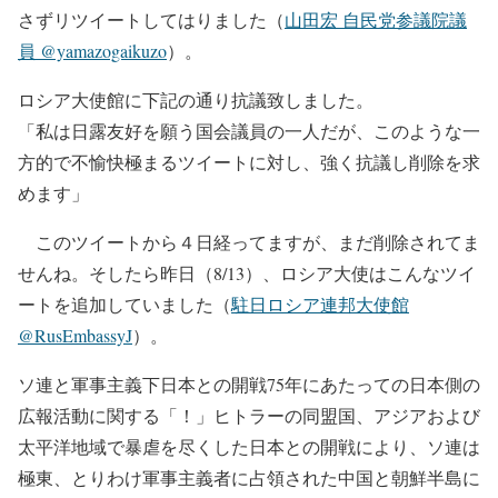
さずリツイートしてはりました（
山田宏 自民党参議院議
員 @yamazogaikuzo
）。
ロシア大使館に下記の通り抗議致しました。
「私は日露友好を願う国会議員の一人だが、このような一
方的で不愉快極まるツイートに対し、強く抗議し削除を求
めます」
このツイートから４日経ってますが、まだ削除されてま
せんね。そしたら昨日（8/13）、ロシア大使はこんなツイ
ートを追加していました（
駐日ロシア連邦大使館
@RusEmbassyJ
）。
ソ連と軍事主義下日本との開戦75年にあたっての日本側の
広報活動に関する「！」ヒトラーの同盟国、アジアおよび
太平洋地域で暴虐を尽くした日本との開戦により、ソ連は
極東、とりわけ軍事主義者に占領された中国と朝鮮半島に