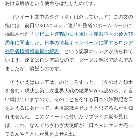
おける解放という使命をはたしたのです。
（ツイート文中のタグ（＃）は外しています）この文の
後には、前日の8/12にロシア連邦外務省のホームページに
掲載された「
ソビエト連邦の日本軍国主義戦争への参入75
周年に関連した、日本の情報キャンペーンに関するロシア
外務省情報報道局の解説
」という記事のリンクが貼られて
います。原文はロシア語なので、グーグル翻訳で読んでみ
ましたが、噴飯ものです。
そういえばロシアはこのところずっと、（今の北方領土
を含む）現状は第二次世界大戦の結果やから認めろ、と言
い続けていますので、そのことを今年も日本の終戦記念日
を迎えるにあたって、再度認識させようと思てるんかも知
れませんね。このツイートに付いたリプライの嵐を見れ
ば、これ、なんでわざわざ大使館が、日本人にケンカ売っ
てるんや？としか見えませんね。