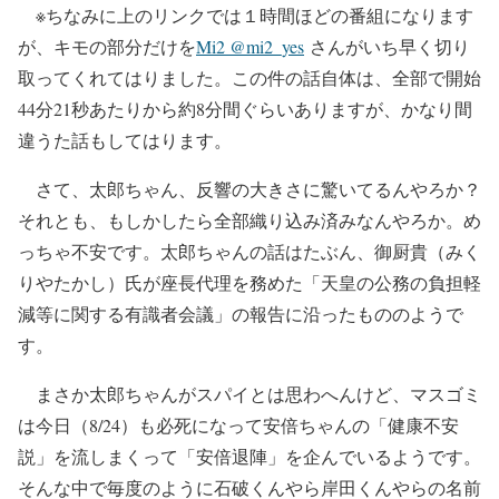
※ちなみに上のリンクでは１時間ほどの番組になります
が、キモの部分だけを
Mi2 @mi2_yes
さんがいち早く切り
取ってくれてはりました。この件の話自体は、全部で開始
44分21秒あたりから約8分間ぐらいありますが、かなり間
違うた話もしてはります。
さて、太郎ちゃん、反響の大きさに驚いてるんやろか？
それとも、もしかしたら全部織り込み済みなんやろか。め
っちゃ不安です。太郎ちゃんの話はたぶん、御厨貴（みく
りやたかし）氏が座長代理を務めた「天皇の公務の負担軽
減等に関する有識者会議」の報告に沿ったもののようで
す。
まさか太郎ちゃんがスパイとは思わへんけど、マスゴミ
は今日（8/24）も必死になって安倍ちゃんの「健康不安
説」を流しまくって「安倍退陣」を企んでいるようです。
そんな中で毎度のように石破くんやら岸田くんやらの名前