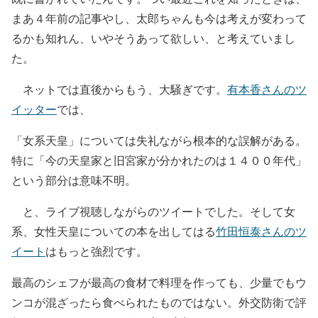
まあ４年前の記事やし、太郎ちゃんも今は考えが変わって
るかも知れん、いやそうあって欲しい、と考えていまし
た。
ネットでは直後からもう、大騒ぎです。
有本香さんのツ
イッター
では、
「女系天皇」については失礼ながら根本的な誤解がある。
特に「今の天皇家と旧宮家が分かれたのは１４００年代」
という部分は意味不明。
と、ライブ視聴しながらのツイートでした。そして女
系、女性天皇についての本を出してはる
竹田恒泰さんのツ
イート
はもっと強烈です。
最高のシェフが最高の食材で料理を作っても、少量でもウ
ンコが混ざったら食べられたものではない。外交防衛で評