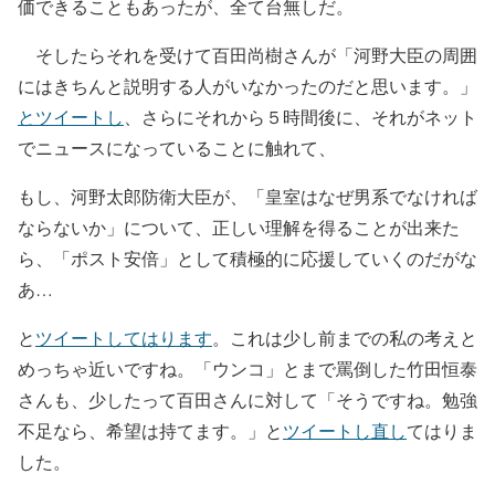
価できることもあったが、全て台無しだ。
そしたらそれを受けて百田尚樹さんが「
河野大臣の周囲
にはきちんと説明する人がいなかったのだと思います。
」
とツイートし
、さらにそれから５時間後に、それがネット
でニュースになっていることに触れて、
もし、河野太郎防衛大臣が、「皇室はなぜ男系でなければ
ならないか」について、正しい理解を得ることが出来た
ら、「ポスト安倍」として積極的に応援していくのだがな
あ…
と
ツイートしてはります
。これは少し前までの私の考えと
めっちゃ近いですね。「ウンコ」とまで罵倒した竹田恒泰
さんも、少したって百田さんに対して「
そうですね。勉強
不足なら、希望は持てます。
」と
ツイートし直し
てはりま
した。