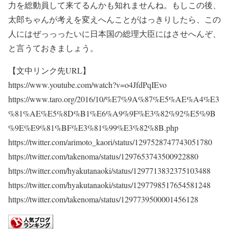
力を総動員して来てるんかも知れませんね。もしこの後、
太郎ちゃんが考えを変えへんことがはっきりしたら、この
人にはぜっっったいに日本国の総理大臣にはさせへんぞ、
と言うておきましょう。
【文中リンク先URL】
https://www.youtube.com/watch?v=o4JfdPqIEvo
https://www.taro.org/2016/10/%E7%9A%87%E5%AE%A4%E3
%81%AE%E5%8D%B1%E6%A9%9F%E3%82%92%E5%9B
%9E%E9%81%BF%E3%81%99%E3%82%8B.php
https://twitter.com/arimoto_kaori/status/1297528747743051780
https://twitter.com/takenoma/status/1297653743500922880
https://twitter.com/hyakutanaoki/status/1297713832375103488
https://twitter.com/hyakutanaoki/status/1297798517654581248
https://twitter.com/takenoma/status/1297739500001456128