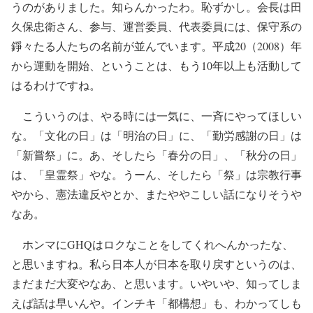
うのがありました。知らんかったわ。恥ずかし。会長は田
久保忠衛さん、参与、運営委員、代表委員には、保守系の
錚々たる人たちの名前が並んでいます。平成20（2008）年
から運動を開始、ということは、もう10年以上も活動して
はるわけですね。
こういうのは、やる時には一気に、一斉にやってほしい
な。「文化の日」は「明治の日」に、「勤労感謝の日」は
「新嘗祭」に。あ、そしたら「春分の日」、「秋分の日」
は、「皇霊祭」やな。うーん、そしたら「祭」は宗教行事
やから、憲法違反やとか、またややこしい話になりそうや
なあ。
ホンマにGHQはロクなことをしてくれへんかったな、
と思いますね。私ら日本人が日本を取り戻すというのは、
まだまだ大変やなあ、と思います。いやいや、知ってしま
えば話は早いんや。インチキ「都構想」も、わかってしも