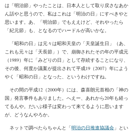
は「明治節」やったことは、日本人として取り戻さなあか
ん話やと思うので、私はこれは「明治の日」にすべきやと
思います。あ、「明治節」でもええけど、それやったら
「紀元節」も、となるのでハードルが高いかな。
「昭和の日」は元々は昭和天皇の「天皇誕生日」（あ、
これも元々は「天長節」）で、崩御されたその年の平成元
（1989）年に「みどりの日」として存続することになり、
その後、何度か議案が提出されて平成19（2007）年によう
やく「昭和の日」となった、というわけですね。
その間の平成12（2000年）には、森喜朗元首相の「神の
国」発言事件もありました。へえー、あれから20年も経っ
てるんや。だいぶ様子は変わって来てるように思います
が、どうなんやろか。
ネットで調べたらちゃんと「
明治の日推進協議会
」とい