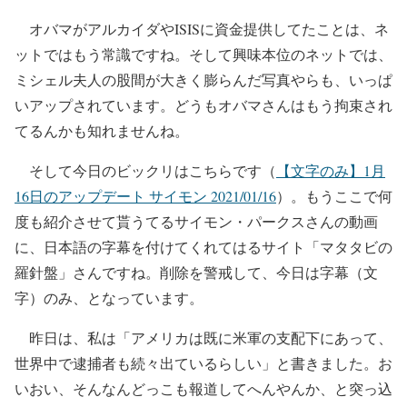
オバマがアルカイダやISISに資金提供してたことは、ネ
ットではもう常識ですね。そして興味本位のネットでは、
ミシェル夫人の股間が大きく膨らんだ写真やらも、いっぱ
いアップされています。どうもオバマさんはもう拘束され
てるんかも知れませんね。
そして今日のビックリはこちらです（
【文字のみ】1月
16日のアップデート サイモン 2021/01/16
）。もうここで何
度も紹介させて貰うてるサイモン・パークスさんの動画
に、日本語の字幕を付けてくれてはるサイト「マタタビの
羅針盤」さんですね。削除を警戒して、今日は字幕（文
字）のみ、となっています。
昨日は、私は「アメリカは既に米軍の支配下にあって、
世界中で逮捕者も続々出ているらしい」と書きました。お
いおい、そんなんどっこも報道してへんやんか、と突っ込