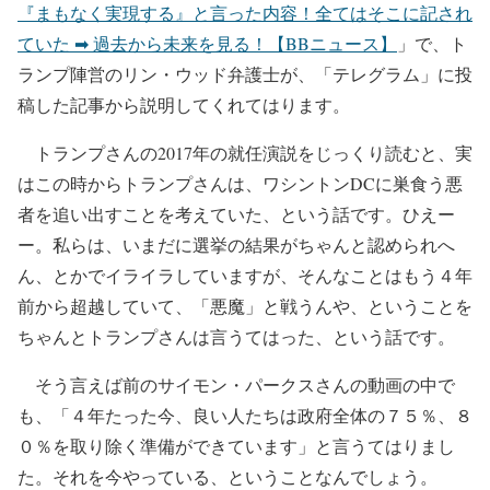
『まもなく実現する』と言った内容！全てはそこに記され
ていた ➡ 過去から未来を見る！【BBニュース】
」で、ト
ランプ陣営のリン・ウッド弁護士が、「テレグラム」に投
稿した記事から説明してくれてはります。
トランプさんの2017年の就任演説をじっくり読むと、実
はこの時からトランプさんは、ワシントンDCに巣食う悪
者を追い出すことを考えていた、という話です。ひえー
ー。私らは、いまだに選挙の結果がちゃんと認められへ
ん、とかでイライラしていますが、そんなことはもう４年
前から超越していて、「悪魔」と戦うんや、ということを
ちゃんとトランプさんは言うてはった、という話です。
そう言えば前のサイモン・パークスさんの動画の中で
も、「４年たった今、良い人たちは政府全体の７５％、８
０％を取り除く準備ができています」と言うてはりまし
た。それを今やっている、ということなんでしょう。