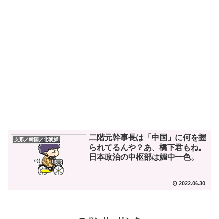
二階元幹事長は「中国」に何を握
支那／韓国／北朝鮮
られてるんや？あ、橋下君もね。
日本政治の中枢部は媚中一色。
2022.06.30