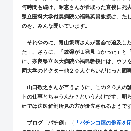
何時間も続け、昭恵さんが看取った直後に死
県立医科大学付属病院の福島英賢教授は、た
のを、みんな聞いています。
それやのに、青山繁晴さんが国会で追及した
た」、さらに、「銃弾が１発見つかった」と
に、奈良県立医大病院の福島教授には、ウソ
同大学のドクター他２０人ぐらいがじっと固
山口敬之さんが言うように、この２０人の証
トの仕事とちゃうんか？というわけです。明
廷では法医解剖所見の方が優先されるようで
ブログ「パチ倒」（
「パチンコ屋の倒産を