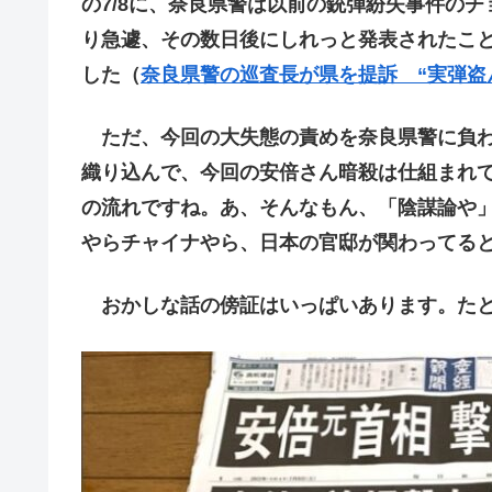
の7/8に、奈良県警は以前の銃弾紛失事件の
り急遽、その数日後にしれっと発表されたこと
した（
奈良県警の巡査長が県を提訴 “実弾盗
ただ、今回の大失態の責めを奈良県警に負わ
織り込んで、今回の安倍さん暗殺は仕組まれ
の流れですね。あ、そんなもん、「陰謀論や」
やらチャイナやら、日本の官邸が関わってる
おかしな話の傍証はいっぱいあります。たと