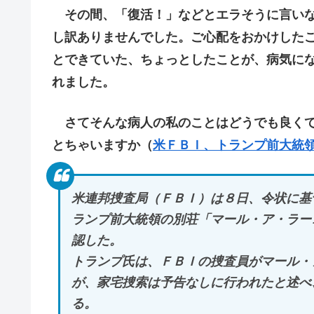
その間、「復活！」などとエラそうに言いな
し訳ありませんでした。ご心配をおかけした
とできていた、ちょっとしたことが、病気に
れました。
さてそんな病人の私のことはどうでも良くて
とちゃいますか（
米ＦＢＩ、トランプ前大統
米連邦捜査局（ＦＢＩ）は８日、令状に基
ランプ前大統領の別荘「マール・ア・ラー
認した。
トランプ氏は、ＦＢＩの捜査員がマール・
が、家宅捜索は予告なしに行われたと述べ
る。