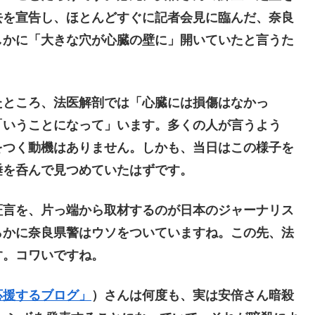
去を宣告し、ほとんどすぐに記者会見に臨んだ、奈良
しかに「大きな穴が心臓の壁に」開いていたと言うた
ところ、法医解剖では「心臓には損傷はなかっ
「いうことになって」います。多くの人が言うよう
をつく動機はありません。しかも、当日はこの様子を
唾を呑んで見つめていたはずです。
言を、片っ端から取材するのが日本のジャーナリス
らかに奈良県警はウソをついていますね。この先、法
す。コワいですね。
応援するブログ」
）さんは何度も、実は安倍さん暗殺