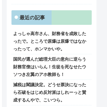
最近の記事
よっしゃ高市さん、財務省を成敗した
ったで。ところで原爆は原爆ではなか
ったって、ホンマかいや。
国民が選んだ総理大臣の意向に逆らう
財務官僚はいらん！生徒を死なせたウ
ソつき左翼のアホ教師も！
減税は閣議決定。どうせ票決になった
ら石破をはじめ反対派はしれーっと賛
成するんやで、こいつら。