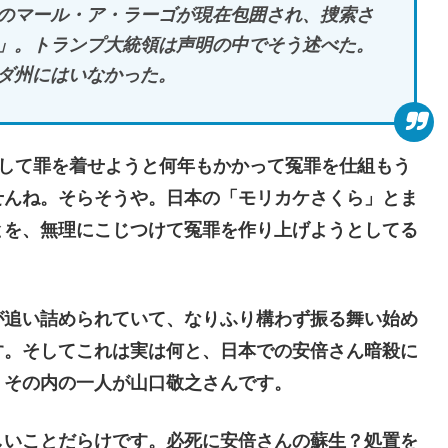
のマール・ア・ラーゴが現在包囲され、捜索さ
」。トランプ大統領は声明の中でそう述べた。
ダ州にはいなかった。
かして罪を着せようと何年もかかって冤罪を仕組もう
せんね。そらそうや。日本の「モリカケさくら」とま
とを、無理にこじつけて冤罪を作り上げようとしてる
追い詰められていて、なりふり構わず振る舞い始め
す。そしてこれは実は何と、日本での安倍さん暗殺に
。その内の一人が山口敬之さんです。
いことだらけです。必死に安倍さんの蘇生？処置を