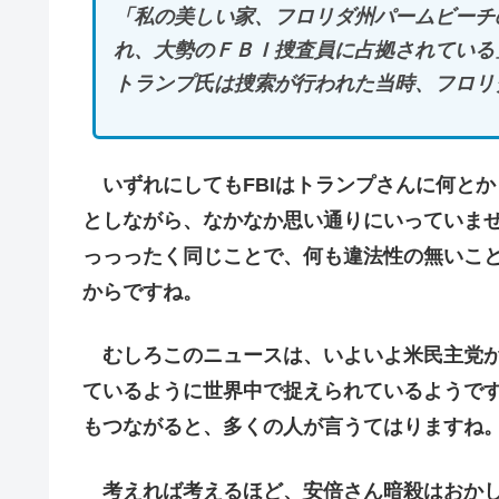
「私の美しい家、フロリダ州パームビーチ
れ、大勢のＦＢＩ捜査員に占拠されている
トランプ氏は捜索が行われた当時、フロリ
いずれにしてもFBIはトランプさんに何と
としながら、なかなか思い通りにいっていま
っっったく同じことで、何も違法性の無いこ
からですね。
むしろこのニュースは、いよいよ米民主党が
ているように世界中で捉えられているようで
もつながると、多くの人が言うてはりますね
考えれば考えるほど、安倍さん暗殺はおかし