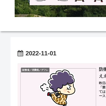
2022-11-01
防
財務省／消費税／デフレ
え
昨日
「禁
ては
ース