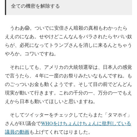
全ての機密を解除する
うわあ😱。ついでに安倍さん暗殺の真相もわかったら
ええのになあ。せやけどこんなんをバラされたらヤバい奴
らが、必死になってトランプさんを消しに来るんとちゃう
やろか。コワいですね。
それにしても、アメリカの大統領選挙は、日本人の感覚
で言うたら、４年に一度のお祭りみたいなもんですね。も
のごっついお金も動くようです。そして目の前でどんどん
現実が動いて行きます。これの千分の一、万分の一でもえ
えから日本も動いてほしいと思いますね。
そしてツイッターをチェックしてたらまた「タマホイ」
さんがEU議会で
WHOをけちょんけちょんに批判している
議員の動画
も上げてくれてはりました。