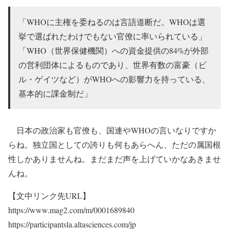
「WHOに主権を委ねるのは言語道断だ。WHOは選
挙で選ばれたわけでもない官僚に率いられている」
「WHO（世界保健機関）への資金提供の84%が外部
の営利団体によるものであり、世界有数の富豪（ビ
ル・ゲイツなど）がWHOへの影響力を持っている、
基本的に課金制だ」
日本の政治家も官僚も、国連やWHOの言いなりですか
らね。独立国としての誇りも何もあらへん、ただの属国根
性しかありませんね。まだまだ声を上げていかなあきませ
んね。
【文中リンク先URL】
https://www.mag2.com/m/0001689840
https://participantsla.altasciences.com/jp