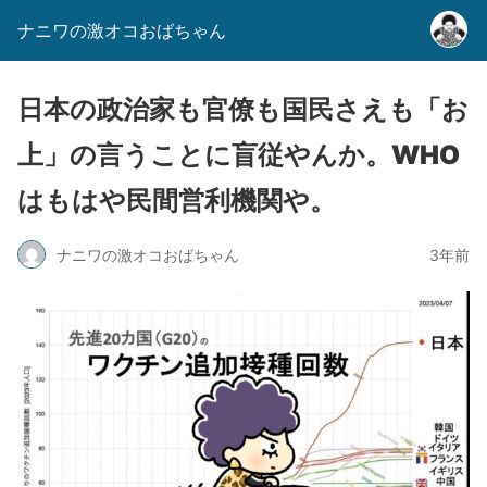
ナニワの激オコおばちゃん
日本の政治家も官僚も国民さえも「お
上」の言うことに盲従やんか。WHO
はもはや民間営利機関や。
ナニワの激オコおばちゃん
3年前