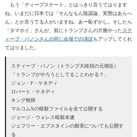
もう「ディープステート」とはっきり言うてはります
ね。いまだに日本では「そんなもん陰謀論、実態はあらへ
ん」とか言うてる人がいますね。あー恥ずかし。そしたら
「タマホイ」さんが、前にトランプさんの片腕やった
ステ
ィーブ・バノンさんの同じ会場での演説
もアップしてくれ
てはりました。
スティーブ・バノン（トランプ大統領の元側近）
「トランプがやろうとしてることわかる？」
ジョン・F・ケネディ
ロバート・ケネディ
キング牧師
マルコムXの暗殺ファイルを全て公開する
ジョージ・ウォレス暗殺未遂
ジェフリー・エプスタインの殺害についても公開す
る