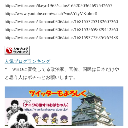
https://twitter.com/ikeyo1965/status/1652050364697542657
https://www.youtube.com/watch?v=AYtyVKolmr8
https://twitter.com/Tamama0306/status/1681553253182607360
https://twitter.com/Tamama0306/status/1681535659029442560
https://twitter.com/Tamama0306/status/1681593775976767488
人気ブログランキング
↑ WHOに盲従してる政治家、官僚、国民は日本だけや
と思う人はポチっとお願いします。