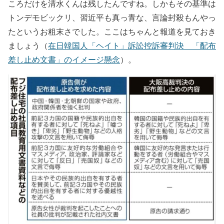
ころだけを清水くんは残したんですね。しかもその基準は
トンデモビックリ、習近平も真っ青な、言論封殺もんやっ
たというお粗末さでした。ここはちゃんと報道を見ておき
ましょう（
在日韓国人「ヘイト」訴訟控訴審判決 「配布
差し止め文書」のイメージ懸念
）。