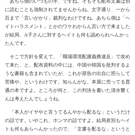
あちら側のいつもの手、ですね。そもそも配布文書は別
に読むことも強制されてませんからね。文字通り、一から
百まで「言いがかり」裁判なわけですね。あちら側は「ヘ
イトハラスメント」とかのワケわからん言い方で来ました
が結局、A子さんに対するヘイトも何も認められへんかっ
たんです。
そこで方針を変えて、「職場環境配慮義務違反」で攻め
て来た、と。配布資料の中には、中国や韓国を批判するよ
うな書籍も含まれていたが、これが原告の出自に照らして
苦痛や、というわけです。知らんがな。本屋に売ってる普
通の本ですよ。ところが何と、この判決を書いた清水響く
んは考えたんでしょうね。
「本人がイヤやと言うてるんやから配るな」というだけ
の話です。いやこれ、ホンマの話ですよ。結局差別もヘイ
トも何もあらへんかったので、「文書を配るな」というと