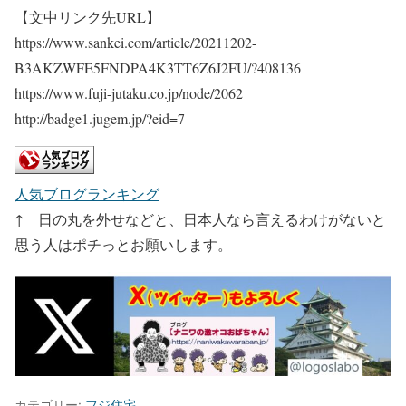
【文中リンク先URL】
https://www.sankei.com/article/20211202-
B3AKZWFE5FNDPA4K3TT6Z6J2FU/?408136
https://www.fuji-jutaku.co.jp/node/2062
http://badge1.jugem.jp/?eid=7
人気ブログランキング
↑ 日の丸を外せなどと、日本人なら言えるわけがないと
思う人はポチっとお願いします。
カテゴリー:
フジ住宅