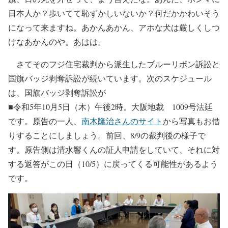
日本人か？歩いてて恥ずかしいないか？何だかかわいそう
になって来ますね。あかんあかん、アホな犬は厳しくしつ
けなあかんのや。あはは。
さてそのフジ住宅裁判から派生したブルーリボン訴訟と
国旗バッジ剥奪訴訟が続いています。次のスケジュール
は、国旗バッジ剥奪訴訟が
■令和5年10月5日（木）午後2時。大阪地裁 1009号法廷
です。原告の一人、
南木隆治さんのサイト
から写真もお借
りすることにしましょう。前回、8/9の裁判後の様子で
す。原告側は清水響くんの証人申請をしていて、それに対
する返答がこの日（10/5）に戻ってくる可能性があるよう
です。