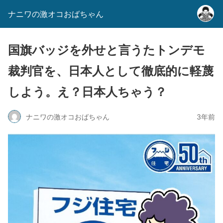
ナニワの激オコおばちゃん
国旗バッジを外せと言うたトンデモ
裁判官を、日本人として徹底的に軽蔑
しよう。え？日本人ちゃう？
ナニワの激オコおばちゃん
3年前