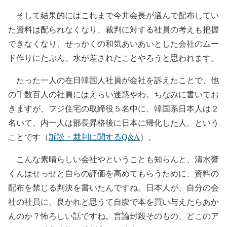
そして結果的にはこれまで今井会長が選んで配布してい
た資料は配られなくなり、裁判に対する社員の考えも把握
できなくなり、せっかくの和気あいあいとした会社のムー
ド作りにたぶん、水が差されたことやろうと思われます。
たった一人の在日韓国人社員が会社を訴えたことで、他
の千数百人の社員にはえらい迷惑やわ。ちなみに書いてお
きますが、フジ住宅の取締役５名中に、韓国系日本人は２
名いて、内一人は部長昇格後に日本に帰化した人、という
ことです（
訴訟・裁判に関するQ&A
）。
こんな素晴らしい会社やということも知らんと、清水響
くんはせっせと自らの評価を高めてもらうために、資料の
配布を禁じる判決を書いたんですね。日本人が、自分の会
社の社員に、良かれと思うて自腹で本を買い与えたらあか
んのか？怖ろしい話ですね。言論封殺そのもの、どこのア