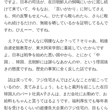
ですよ。日本の司法が、在日朝鮮人の恫喝にいかに屈し続
けて来ていて、今もなお、「言いがかり」に対してさえ
も、何の反撃もせえへん、ひたすら殴られたら、さらに殴
られ続けるだけの、無能を晒しているかを証明してるんで
すわ。ひえーー、ですね。
え？なんでそんなに弱腰なんか？って？そりゃあ、戦後
自虐史観教育が、東大阿呆学部に蔓延していたからです
よ。日本は戦争を始めた悪い国やから、とにかく「中
国」、韓国、北朝鮮には謝らなあかんのや、という理屈抜
きの態度ですね。歴史の事実に全く反した話ですね。
話は戻って今、フジ住宅さんではどんなことが起こって
いるのか、見てみましょう。もともと裁判を起こした在日
韓国人のパート社員A子さんは、まだ会社にお勤めで、お
給料もちゃんと貰うてはるようです。福利厚生でも毎年表
彰を受けるくらいの超優良大企業のフジ住宅の、目もくら