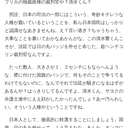
フリカの独裁政権の裁判官や？清水くん？
所詮、日本の司法の一部にはこういう、奇妙キテレツな
人種が蠢いているということを、私ら日本国民はしっかり
と認識せなあきませんね。え？言い過ぎ？ちゃうちゃう、
大事なことを書いておかなあかんがな。この清水響くんこ
そが、法廷では日の丸バッジを外せと命じた、超ヘンテコ
リン裁判官なんですよ。
たった数人、大きさが１、２センチにもならへんよう
な、襟に付けた国旗のバッジで、何もそのことで争うてる
わけでもないのに、なんでそれで法廷が騒ぎになるはずが
あるんや？はっきりしてるんですよ、清水くん、サヨクの
弁護士連中にええ顔がしたかったんでしょ？あー汚らわし
い。そういう人種やということですね。
日本人として、徹底的に軽蔑することにしましょう。国
旗、日の丸を外せって、よう言えたな。あんた、ホンマに