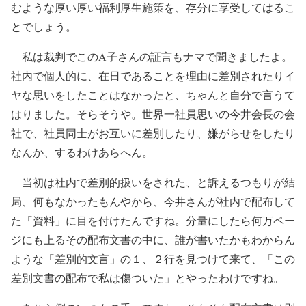
むような厚い厚い福利厚生施策を、存分に享受してはるこ
とでしょう。
私は裁判でこのA子さんの証言もナマで聞きましたよ。
社内で個人的に、在日であることを理由に差別されたりイ
ヤな思いをしたことはなかったと、ちゃんと自分で言うて
はりました。そらそうや。世界一社員思いの今井会長の会
社で、社員同士がお互いに差別したり、嫌がらせをしたり
なんか、するわけあらへん。
当初は社内で差別的扱いをされた、と訴えるつもりが結
局、何もなかったもんやから、今井さんが社内で配布して
た「資料」に目を付けたんですね。分量にしたら何万ペー
ジにも上るその配布文書の中に、誰が書いたかもわからん
ような「差別的文言」の１、２行を見つけて来て、「この
差別文書の配布で私は傷ついた」とやったわけですね。