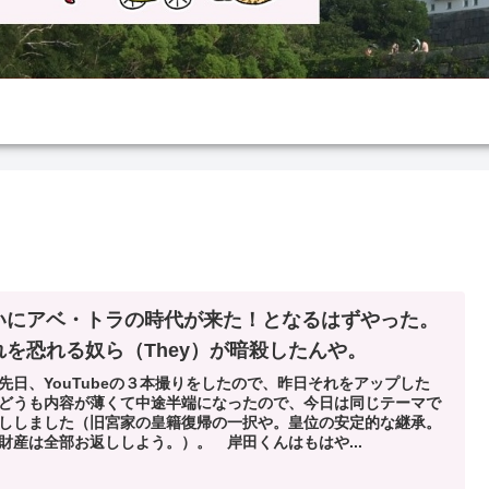
いにアベ・トラの時代が来た！となるはずやった。
れを恐れる奴ら（They）が暗殺したんや。
先日、YouTubeの３本撮りをしたので、昨日それをアップした
どうも内容が薄くて中途半端になったので、今日は同じテーマで
ししました（旧宮家の皇籍復帰の一択や。皇位の安定的な継承。
財産は全部お返ししよう。）。 岸田くんはもはや...