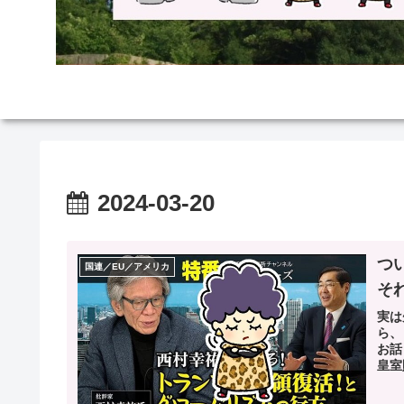
2024-03-20
つ
国連／EU／アメリカ
そ
実は
ら、
お話
皇室