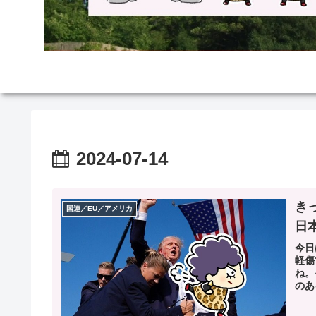
2024-07-14
き
国連／EU／アメリカ
日
今日
軽傷
ね。
のあ