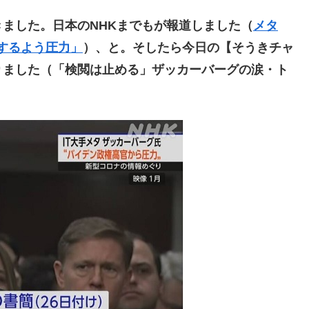
きました。
日本のNHKまでもが報道しました（
メタ
閲するよう圧力」
）
、と。そしたら今日の【そうきチャ
りました（「検閲は止める」ザッカーバーグの涙・ト