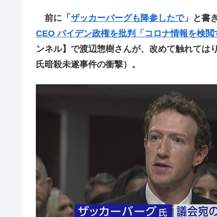
前に「
ザッカーバーグも降参したで
」と書
CEO バイデン政権を批判「コロナ情報を検
ンネル】で渡辺惣樹さんが、改めて触れては
氏暗殺未遂事件の衝撃）。