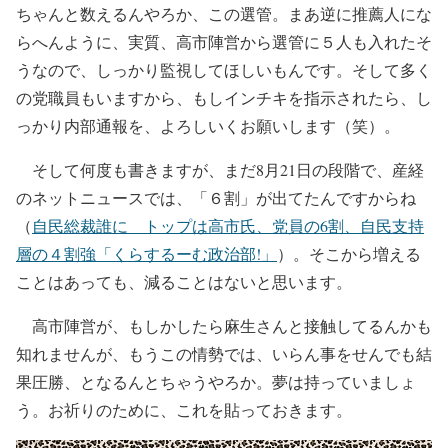
ちゃんと数えるんやろか、この選管。まあ逆に推薦人にな
らへんように、実質、高市陣営から選管に５人も入れたそ
うなので、しっかり監視してほしいもんです。そして多く
の党職員もいますから、もしインチキを指示されたら、し
っかり内部通報を、よろしいくお願いします（笑）。
そして何度も書きますが、まだ8月21日の段階で、産経
のネットニュースでは、「６割」が出てたんですからね
（
自民総裁誰に トップは高市氏、党員の6割、自民支持
層の４割強「くらするーむ政治部!」
）。そこから増える
ことはあっても、減ることはないと思います。
高市陣営が、もしかしたら麻生さんと接触してるんかも
知れませんが、もうこの情勢では、いらん事をせんでも結
果圧勝、となるんとちゃうやろか。夢は持っていましょ
う。お祈りのために、これを貼っておきます。