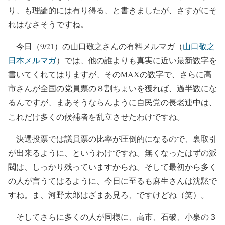
り、も理論的には有り得る、と書きましたが、さすがにそ
れはなさそうですね。
今日（9/21）の山口敬之さんの有料メルマガ（
山口敬之
日本メルマガ
）では、他の誰よりも真実に近い最新数字を
書いてくれてはりますが、そのMAXの数字で、さらに高
市さんが全国の党員票の８割ちょいを獲れば、過半数にな
るんですが、まあそうならんように自民党の長老連中は、
これだけ多くの候補者を乱立させたわけですね。
決選投票では議員票の比率が圧倒的になるので、裏取引
が出来るように、というわけですね。無くなったはずの派
閥は、しっかり残っていますからね。そして最初から多く
の人が言うてはるように、今日に至るも麻生さんは沈黙で
すね。ま、河野太郎はざまあ見ろ、ですけどね（笑）。
そしてさらに多くの人が同様に、高市、石破、小泉の３