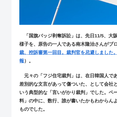
「国旗バッジ剥奪訴訟」は、先日11/5、大
様子を、原告の一人である南木隆治さんがブ
裁、控訴審第一回目。裁判官を忌避しました。
報
）。
元々の「フジ住宅裁判」は、在日韓国人であ
差別的な文言があって傷ついた、として会社と
いう典型的な「言いがかり裁判」でした。ペ
料」の中に、数行、誰が書いたかもわからん
ものでした。