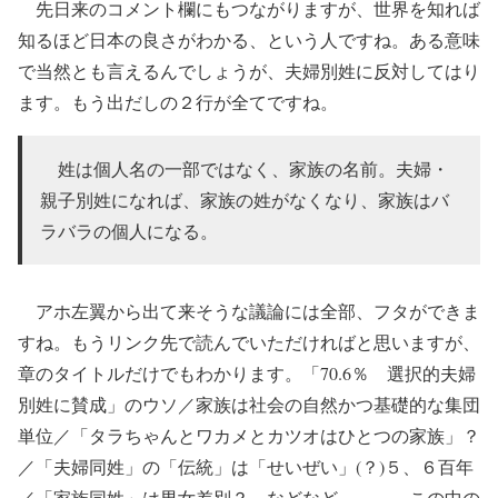
先日来のコメント欄にもつながりますが、世界を知れば
知るほど日本の良さがわかる、という人ですね。ある意味
で当然とも言えるんでしょうが、夫婦別姓に反対してはり
ます。もう出だしの２行が全てですね。
姓は個人名の一部ではなく、家族の名前。夫婦・
親子別姓になれば、家族の姓がなくなり、家族はバ
ラバラの個人になる。
アホ左翼から出て来そうな議論には全部、フタができま
すね。もうリンク先で読んでいただければと思いますが、
章のタイトルだけでもわかります。「70.6％ 選択的夫婦
別姓に賛成」のウソ／家族は社会の自然かつ基礎的な集団
単位／「タラちゃんとワカメとカツオはひとつの家族」？
／「夫婦同姓」の「伝統」は「せいぜい」(？)５、６百年
／「家族同姓」は男女差別？、などなど、、、。この中の