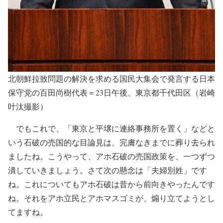
北朝鮮拉致問題の解決を求める国民大集会で発言する日本
保守党の百田尚樹代表＝23日午後、東京都千代田区（岩崎
叶汰撮影）
でもこれで、「東京と平壌に連絡事務所を置く」などと
いう石破の売国的な目論見は、完膚なきまでに葬り去られ
ましたね。こうやって、アホ石破の売国政策を、一つずつ
潰していきましょう。さて次の懸念は「夫婦別姓」です
ね。これについてもアホ石破は昔から前向きやったんです
ね。それをアホ立民とアホマスゴミが、煽り立てようとし
てますね。