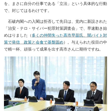
を、まさに自分の仕事である「立法」という具体的な行動
で、封じてはるわけです。
石破内閣への入閣は拒否して先日は、党内に新設された
「治安・テロ・サイバー犯罪対策調査会」で、早速動き始
めはりました（
多くの仲間失った高市早苗氏、闇バイト対
策で発信 政策と会食で基盤固め
）。与えられた役目の中
で精一杯、頑張って成果を出す高市さんに期待ですね。