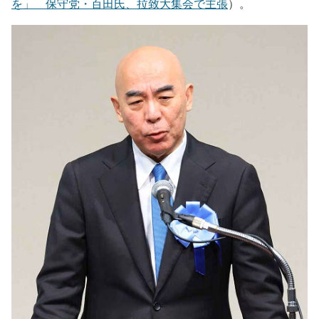
を」 保守党・百田氏、拉致大集会で主張
）。