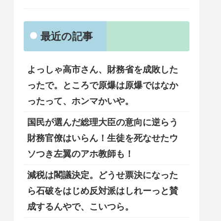
最近の記事
よっしゃ高市さん、財務省を成敗した
ったで。ところで原爆は原爆ではなか
ったって、ホンマかいや。
国民が選んだ総理大臣の意向に逆らう
財務官僚はいらん！生徒を死なせたウ
ソつき左翼のアホ教師も！
減税は閣議決定。どうせ票決になった
ら石破をはじめ反対派はしれーっと賛
成するんやで、こいつら。