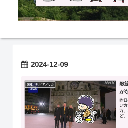
2024-12-09
敵
国連／EU／アメリカ
が
昨日
い方
万、
ど、