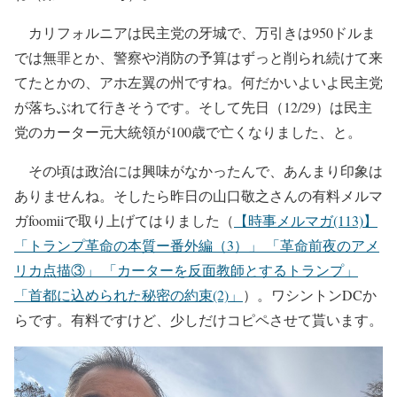
カリフォルニアは民主党の牙城で、万引きは950ドルま
では無罪とか、警察や消防の予算はずっと削られ続けて来
てたとかの、アホ左翼の州ですね。何だかいよいよ民主党
が落ちぶれて行きそうです。そして先日（12/29）は民主
党のカーター元大統領が100歳で亡くなりました、と。
その頃は政治には興味がなかったんで、あんまり印象は
ありませんね。そしたら昨日の山口敬之さんの有料メルマ
ガfoomiiで取り上げてはりました（
【時事メルマガ(113)】
「トランプ革命の本質ー番外編（3）」 「革命前夜のアメ
リカ点描③」 「カーターを反面教師とするトランプ」
「首都に込められた秘密の約束(2)」
）。ワシントンDCか
らです。
有料ですけど、少しだけコピペさせて貰います。