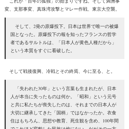
これが「百年の孤独」の始まりですね。そして満洲事
変、支那事変、真珠湾攻撃とマレー作戦、東京大空襲。
そして、2発の原爆投下。日本は世界で唯一の被爆
国となった。原爆投下の報を知ったフランスの哲学
者であるサルトルは、「日本人が黄色人種だから」
という本質をすぐに看破した。
そして戦後復興、冷戦とその終焉、今に至る、と。
「失われた30年」という言葉も生まれたが、日本
人が本当に失ったものは何か。「昭和」という元号
と共に私たちが喪失したのは、それまでの日本人が
大切に継承してきた「国柄」ではなかったか。衣食
住はもちろん、思想や教育、死生観を含め、100年間
でこれほど変貌した民族は他にない。だがその一方