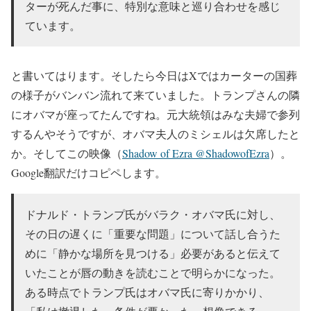
ターが死んだ事に、特別な意味と巡り合わせを感じ
ています。
と書いてはります。そしたら今日はXではカーターの国葬
の様子がバンバン流れて来ていました。トランプさんの隣
にオバマが座ってたんですね。元大統領はみな夫婦で参列
するんやそうですが、オバマ夫人のミシェルは欠席したと
か。そしてこの映像（
Shadow of Ezra @ShadowofEzra
）。
Google翻訳だけコピペします。
ドナルド・トランプ氏がバラク・オバマ氏に対し、
その日の遅くに「重要な問題」について話し合うた
めに「静かな場所を見つける」必要があると伝えて
いたことが唇の動きを読むことで明らかになった。
ある時点でトランプ氏はオバマ氏に寄りかかり、