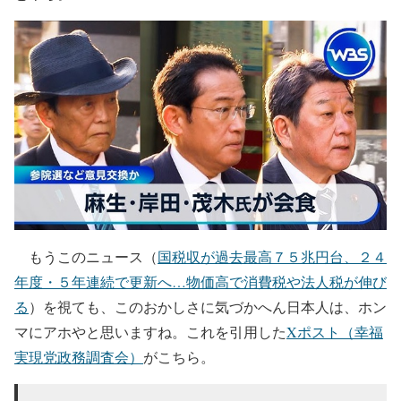
もうこのニュース（
国税収が過去最高７５兆円台、２４
年度・５年連続で更新へ…物価高で消費税や法人税が伸び
る
）を視ても、このおかしさに気づかへん日本人は、ホン
マにアホやと思いますね。これを引用した
Xポスト（幸福
実現党政務調査会）
がこちら。