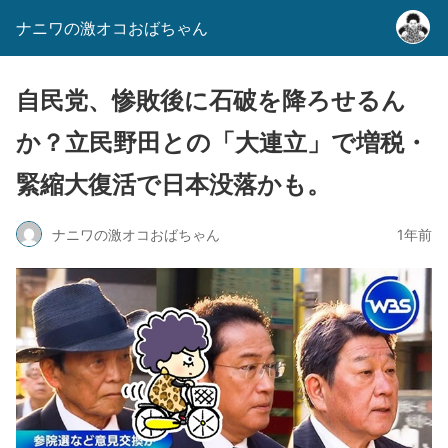
ナニワの激オコおばちゃん
自民党、惨敗後に石破を降ろせるん
か？立民野田との「大連立」で増税・
緊縮大復活で日本没落かも。
ナニワの激オコおばちゃん
1年前