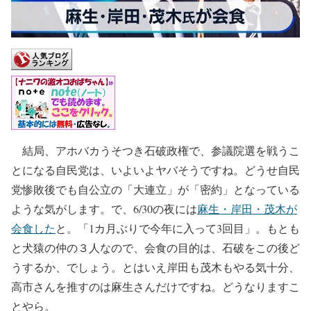
結局、アホバカうそつき石破政権で、参議院選を戦うこ
とになる自民党は、いよいよヤバそうですね。どうせ自民
党惨敗後でも自公立の「大連立」が「密約」となっている
ような気がします。で、6/30の夜には
麻生・岸田・茂木が
会食した
と。「1カ月ぶりで今年に入って3回目」。もとも
と犬猿の仲の３人なので、会食の目的は、石破をこの後ど
うするか、でしょう。とはいえ岸田も茂木もやる気十分、
高市さんを推すのは麻生さんだけですね。どうなりますこ
とやら。