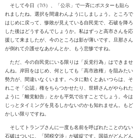
そして今日（7/3）、「公示」で一斉にポスターも貼ら
れましたね。選択を間違わんようにしましょう。ところで
はじめに戻って、惨敗が見えている自民党で、石破を降ろ
した後はどうするんでしょうか。私はずっと高市さんを応
援して来ましたが、今のところは影が薄いです。旦那さん
が倒れて介護せなあかんとか、もう悲惨ですね。
ただ、今の自民党にいる限りは「反党行為」はできませ
んね。岸田をはじめ、何としても「高市政権」を阻みたい
勢力が、間違いなくいます。ヘタに動くとあいつらは、そ
れこそ「公認」権をちらつかせたり、世耕さんがやられた
ように「離党勧告」とかも平気で出すことでしょう。今は
じっとタイミングを見るしかないのかも知れません。もど
かしい限りですね。
そしてトランプさんに一度も名前を呼ばれたことのない
石破はついに、「関税交渉」が破綻です。国益がどんどん