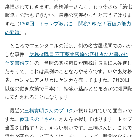
棄損されて行きます。高橋洋一さんも、もう今さら「第七
艦隊」の話もできない、最悪の交渉やったと言うてはりま
すね（
1308回 トランプ激おこ！関税30%だ！石破の能力
の問題
）。
ところでフェンタニルの話は、例の名古屋税関でのおか
しな事件（
財務省職員 不正薬物密輸の容疑者など書かれ
た文書紛失
）の、当時の関税局長が国税庁長官に大昇進し
たそうで、これは異例のことなんやそうです。いやあ財務
省、ホンマにアメリカにケンカを売ってますね。7月20日
以後の動き次第で日本は、転落か踏みとどまるかの瀬戸際
に立たされることになります。
最近の
三橋貴明さんのブログ
が振り切れていて面白いで
すね。
参政党の「さや」
さんを応援してはります。トップ
当選を目指す！と、えらい勢いです。三橋さんは、これで
流れが変わる、と言うてはります。テレビ、新聞がなんぼ