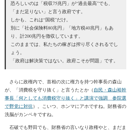
恐ろしいのは「税収75兆円」が“過去最高”でも、
「まだ足りない」と言う政府です。
しかも、これは“国税”だけ。
別に「社会保険料80兆円」「地方税40兆円」もあ
り、計200兆円を徴収しています。
このままでは、私たちの稼ぎは搾り尽くされるでし
ょう。
「政府は解決策ではない。政府こそが問題」です。
さらに政権内で、首相の次に権力を持つ幹事長の森山
が、「消費税を守り抜く」と言うたとか（
自民・森山裕幹
事長「何としても消費税守り抜く」と講演で強調 参院選
で野党に対抗
）。こいつ、ホンマにアホですね。財務省の
洗脳がカンペキですね。
石破でも野田でも、財務省の言いなり政権やと、まだま