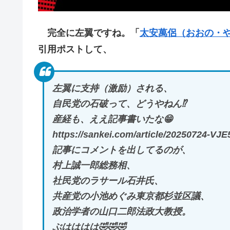
完全に左翼ですね。「
太安萬侶（おおの・
引用ポストして、
左翼に支持（激励）される、
自民党の石破って、どうやねん⁉️
産経も、ええ記事書いたな😁
https://sankei.com/article/20250724
記事にコメントを出してるのが、
村上誠一郎総務相、
社民党のラサール石井氏、
共産党の小池めぐみ東京都杉並区議、
政治学者の山口二郎法政大教授。
ぶはははは🤣🤣🤣