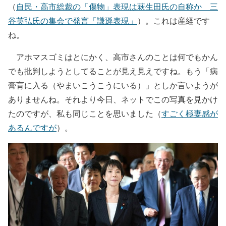
（
自民・高市総裁の「傷物」表現は萩生田氏の自称か 三
谷英弘氏の集会で発言「謙遜表現」
）。これは産経です
ね。
アホマスゴミはとにかく、高市さんのことは何でもかん
でも批判しようとしてることが見え見えですね。もう「病
膏肓に入る（やまいこうこうにいる）」としか言いようが
ありませんね。それより今日、ネットでこの写真を見かけ
たのですが、私も同じことを思いました（
すごく極妻感が
あるんですが
）。