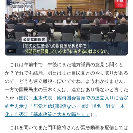
これは午前中で、午後にまた地方議員の意見も聞くと
か？それでも結局、明日はまた自民党とのやり取りがある
ので、どうも連立離脱っぽいですね。ようわかりません。
一方で国民民主の玉木くんは、連立はあり得ないと言うた
とか（
国民・玉木代表 臨時国会冒頭での連立入りに否定
的考え示す「与党と信頼関係ない」 総理指名「野党一本
化」も否定「基本政策に大きな隔たり」
）。
これを聞いてまた門田隆将さんが緊急動画を配信しては