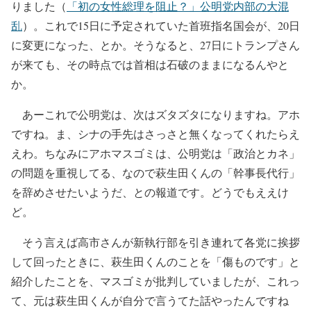
りました（
「初の女性総理を阻止？」公明党内部の大混
乱
）。これで15日に予定されていた首班指名国会が、20日
に変更になった、とか。そうなると、27日にトランプさん
が来ても、その時点では首相は石破のままになるんやと
か。
あーこれで公明党は、次はズタズタになりますね。アホ
ですね。ま、シナの手先はさっさと無くなってくれたらえ
えわ。ちなみにアホマスゴミは、公明党は「政治とカネ」
の問題を重視してる、なので萩生田くんの「幹事長代行」
を辞めさせたいようだ、との報道です。どうでもええけ
ど。
そう言えば高市さんが新執行部を引き連れて各党に挨拶
して回ったときに、萩生田くんのことを「傷ものです」と
紹介したことを、マスゴミが批判していましたが、これっ
て、元は萩生田くんが自分で言うてた話やったんですね