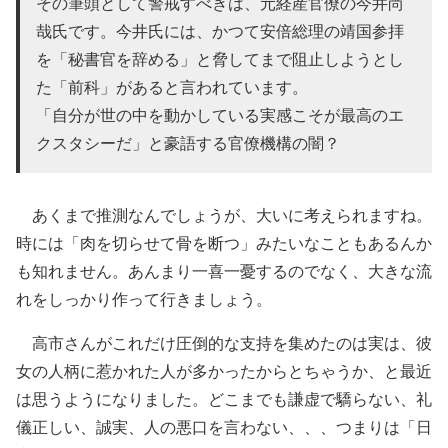
その筆頭として警戒すべきは、元経産官僚の今井尚
哉氏です。今井氏には、かつて安倍総理の靖国参拝
を「秘書官を辞める」と脅してまで阻止しようとし
た「前科」があると言われています。
「自分が世の中を動かしている実感こそが最高のエ
クスタシーだ」と豪語する官僚機構の闇？
あくまで推測なんでしょうが、大いに考えられますね。
時には「肉を切らせて骨を断つ」みたいなこともあるんか
も知れません。あんまり一喜一憂するのでなく、大きな流
れをしっかり作って行きましょう。
高市さんがこれだけ圧倒的な支持を集めたのは実は、彼
女の人柄に惹かれた人が多かったからとちゃうか、と最近
は思うようになりました。どこまでも謙虚で驕らない、礼
儀正しい、誠実、人の悪口を言わない、、、つまりは「日