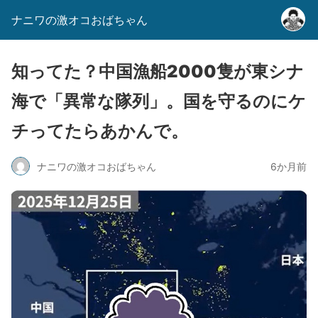
ナニワの激オコおばちゃん
知ってた？中国漁船2000隻が東シナ
海で「異常な隊列」。国を守るのにケ
チってたらあかんで。
ナニワの激オコおばちゃん
6か月前