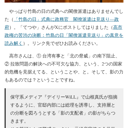
やっぱり竹島の日の式典への閣僚派遣はありませんでし
た（
「竹島の日」式典に政務官 閣僚派遣は見送り―政
府
）。「てつや」さんがXにポストしてはりました（
高市
政権の苦渋の決断：竹島の日「閣僚派遣見送り」の真意を
読み解く
）。リンク先でぜひお読みください。
高市さんは、① 台湾有事と「北の脅威」の南下阻止、
② 拉致問題の解決への不可欠な協力、という、2つの国家
的危機を見据えてる、ということや、と。そして、影の力
もあるのでは？ということですね。
保守系メディア『デイリーWiLL』で山根真氏が指摘
するように、官邸内部には総理を誘導し、支持層と
の分断を図ろうとする「影の支配者」の影がちらつ
きます。