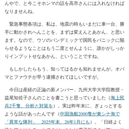
んやで、と今こそホンマの話を高市さんには入れなければ
なりませんね。
緊急事態条項は、私は、地震の時もいまだに車一台、勝
手に動かされへんことを、まずは変えんとあかん、と思い
ます。なので、ウソのパンデミックで国民をパニックに陥
らせるようなことはもう二度とせんように、誰かがしっか
りインプットせなあかん、ということですね。
もしかしたらもう、知ってはるかも知れませんが。オバ
マとファウチが早う逮捕されてほしいですが。
今日は産経の正論の新メンバー、九州大学大学院教授・
益尾知佐子さんのことを書こうと思っていました（
海上民
兵2千隻、分析と対策を
）。実は昨年末に、ぎょっとする
ような話があったんです（
中国漁船2000隻が東シナ海で
「異常な隊列」 2025年末、26年1月にも
）。「日経よく