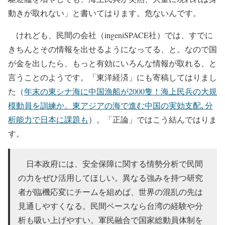
動きが取れない」と書いてはります。危ないんです。
けれども、民間の会社（ingeniSPACE社）では、すでに
きちんとその情報を出せるようになってる、と。なので国
が金を出したら、もっと有効にいろんな情報が取れる、と
言うことのようです。「東洋経済」にも寄稿してはりまし
た（
年末の東シナ海に中国漁船が2000隻！海上民兵の大規
模動員を訓練か。東アジアの海で進む中国の実効支配､分
析能力で日本に課題も
）。「正論」ではこう結んではりま
す。
日本政府には、安全保障に関する情勢分析で民間
の力をぜひ活用してほしい。異なる強みを持つ研究
者が臨機応変にチームを組めば、世界の混乱の先は
見通しやすくなる。民間ベースなら台湾の経験や分
析も吸い上げやすい。軍民融合で国家総動員体制を