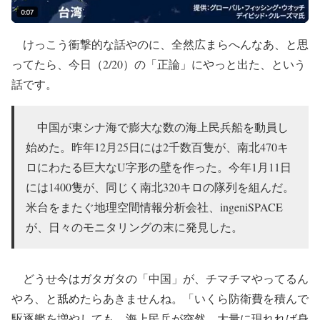
けっこう衝撃的な話やのに、全然広まらへんなあ、と思
ってたら、今日（2/20）の「正論」にやっと出た、という
話です。
中国が東シナ海で膨大な数の海上民兵船を動員し
始めた。昨年12月25日には2千数百隻が、南北470キ
ロにわたる巨大なU字形の壁を作った。今年1月11日
には1400隻が、同じく南北320キロの隊列を組んだ。
米台をまたぐ地理空間情報分析会社、ingeniSPACE
が、日々のモニタリングの末に発見した。
どうせ今はガタガタの「中国」が、チマチマやってるん
やろ、と舐めたらあきませんね。「いくら防衛費を積んで
駆逐艦を増やしても、海上民兵が突然、大量に現れれば身