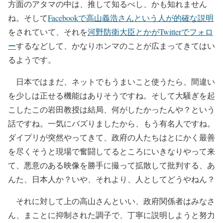
方面のアタマの中は、推して知るべし、かも知れません
ね。そして
Facebookで高山義浩さんという人が的確な説明
をされていて、それを
河野防衛大臣とかがTwitterでフォロ
ー
するなどして、かなりホンマのことが広まってきてはい
るようです。
日本ではまだ、ネットでもうまいこと使うたら、間違い
を少しは正せる機能はありそうですね。そして大騒ぎを起
こしたこの岩田教授は結局、何がしたかったんや？という
話ですね。一気にバズりましたから、もう有名人ですね。
ダイプリが突然やってきて、政府の人たちはとにかく最善
を尽くそうと現場で奮闘してるところにいきなりやって来
て、悪意のある映像を勝手に撮って拡散して批判する、あ
んた、日本人か？いや、それより、人としてどうやねん？
それに対して上の高山さんといい、政府関係者はみなさ
ん、まことに抑制された調子で、丁寧に説明しようと努力