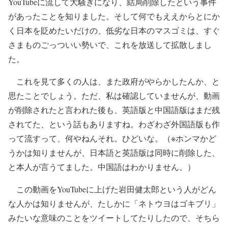
YouTubeに流して大騒ぎになり、結局削除したという事件
があったことを知りました。そして何でもええからとにか
く日本を貶めたいだけの、低劣な日本のマスゴミは、すぐ
さまものごっついい勢いで、これを放送して拡散しまし
た。
これを見て多くの人は、また政府がやらかしたんか、と
思たことでしょう。ただ、私は確認していませんが、動画
が削除されたと言われた後も、英語版と中国語版はまだ残
されてた、という話もありますね。わざわざ外国語版も作
って流すって、何やねんそれ。ひどいな。（※ホンマかど
うかは知りませんが、日本語と英語版は同時に削除した、
と本人が言うてました。中国語はわかりません。）
この動画をYouTubeに上げた岩田健太郎という人がどん
な人かは知りませんが、たしかに「ネトウヨはゴキブリ」
みたいな意味のことをツイートしてたりしたので、そちら