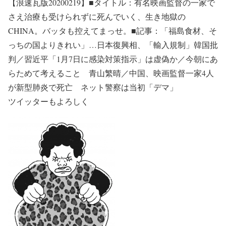
【浪速瓦版20200219】■タイトル：有名映画監督の一家で
さえ治療も受けられずに死んでいく、生き地獄の
CHINA。バッタも控えてまっせ。■記事：「福島食材、そ
っちの国よりきれい」…日本復興相、「輸入規制」韓国批
判／習近平「1月7日に感染対策指示」は虚偽か／今朝にあ
らためて考えること 青山繁晴／中国、映画監督一家4人
が新型肺炎で死亡 ネット警察は当初「デマ」
ツイッターもよろしく