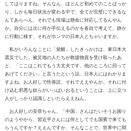
してはりますね。そんなん、ほとんど初めてのことばっか
り、しかも毎日状況が変わる中で、全てが完璧にできるな
んてあらへん、それでも現場は懸命に対応してるんやん
か。自分には次に何が手伝えるのかを各自で考えて、静か
に行動に移す、それがホンマの日本人とちゃいますか。
私がいろんなことに「覚醒」したきっかけは、東日本大
震災でした。被災地の人たちが救援物資を受け取ったあ
と、「ここはこれでもう大丈夫です、他のところに回って
あげてください」と言うたという話、日本人にはわかりま
すよね。お人好しで性善説、それでええやんか。それに付
け込む邪悪な奴らがいっぱいおるということは、上に立つ
人がしっかり認識しといたらええねん。
お人好しの安倍ちゃん、「中国」さんはたいそうお困り
のようやから、習近平さんには何としてでも国賓で来ても
らうんですか？ええんですか、そんなことで。世界中に間