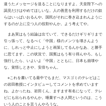
違うたメッセージを送ることになりますよ。天皇陛下への
謁見だけはやめてほしいな。人の善意を利用するだけの奴
らはいっぱいおるんや。国民がそれに巻き込まれんように
するのが上に立つ人の役割やんか。よう考えてや。
まあ実はもう結論は出ていて、できるだけギリギリまで
引っ張って、なるべく「中国」様のメンツを壊さんよう
に、しれっと中止にしようと画策してるんかなあ、と勝手
に思てます。この状況で、国賓はもう有り得んやろ。もし
強行したら、いよいよ「中国」とともに、日本も崩壊や
な。覚悟しときや、安倍ちゃん。
※これを書いてる最中でもまだ、マスゴミのテレビはこ
の岩田教授にインタビューしてコメントを求めています
ね。よかったね、岩田くん、ますます有名になって、テレ
ビにも出られるやんか。唾棄すべき人間というのは、こう
いう人のことを言うんやろうな。