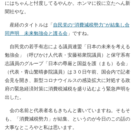
にはちゃんと忖度してるやんか。ホンマに役に立たへん新
聞社やな。
産経のタイトルは「
自民党の“消費減税勢力”が結集し合
同声明 未来勉強会と護る会
」ですね。
自民党の若手有志による議員連盟「日本の未来を考える
勉強会」（呼びかけ人代表・安藤裕衆院議員）と保守系有
志議員のグループ「日本の尊厳と国益を護（まも）る会」
（代表・青山繁晴参院議員）は３０日午前、国会内で記者
会見を開き、新型コロナウイルスの感染拡大に対処する政
府の緊急経済対策に消費税減税を盛り込むよう緊急声明を
出した。
会の名前と代表者名もきちんと書いていますね。そもそ
も、「消費減税勢力」が結集、というのが今日のこの話の
大事なところやと私は思います。