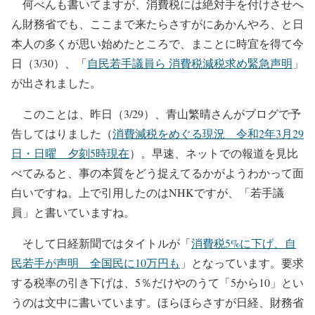
何べんも書いてますが、消費税には絶対手を付けさせへ
ん財務省でも、ここまで来たらさすがにあかんやろ、と日
本人の多くが思い始めたところで、まことに時宜を得て今
日（3/30）、「
自民若手議員ら 消費税減税求め緊急声明
」
が出されました。
このことは、昨日（3/29）、青山繁晴さんがブログで予
告してはりました（
消費減税をめぐる現況 令和2年3月29
日・日曜 夕刻5時現在
）。早速、ネットでの報道を見比
べてみると、事の本質をどう捉えてるかがようわかって面
白いですね。上で引用したのはNHKですが、「若手議
員」と書いていますね。
そして日経新聞ではタイトルが「
消費税5%に下げ、自
民若手が声明 全国民に10万円も
」となっています。要求
する税率の引き下げは、5％だけやのうて「5から10」とい
うのは文中に書いています。ほらほらさすが日経、財務省