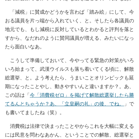
「減税」に賛成かどうかを言わば「踏み絵」にして、今
おる議員を片っ端から入れていく、と。そしたら各議員の
地元でも、もし減税に反対しているとわかると評判を落と
すから、なだれのように賛同議員が増える、みたいになっ
たら面白いなあ。
こうして準備しておいて、今やってる緊急の対策がいろ
いろ始まって、武漢ウイルスも落ち着いてくる頃に、解散
総選挙、と。よう考えたら、うまいことオリンピックも延
期になったことやし、動きやすいんと違いますか？。あ、
この話は「
今「消費税ゼロ」を掲げて解散総選挙したら勝
てるんとちゃうか？あ、「立皇嗣の礼」の後、でね。
」で
も書いてましたね（笑）。
消費税は法律で決まったことやからこれを大幅に変える
には民意を問わなあかん、ということでの解散、総選挙と