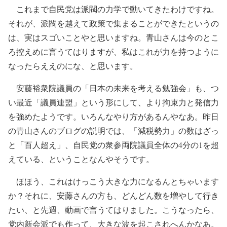
これまで自民党は派閥の力学で動いてきたわけですね。
それが、派閥を越えて政策で集まることができたというの
は、実はスゴいことやと思いますね。青山さんは今のとこ
ろ控えめに言うてはりますが、私はこれが力を持つように
なったらええのにな、と思います。
安藤裕衆院議員の「日本の未来を考える勉強会」も、つ
い最近「議員連盟」という形にして、より拘束力と発信力
を強めたようです。いろんなやり方があるんやなあ。昨日
の青山さんのブログの説明では、「減税勢力」の数はざっ
と「百人超え」、自民党の衆参両院議員全体の4分の1を超
えている、ということなんやそうです。
ほほう、これはけっこう大きな力になるんとちゃいます
か？それに、安藤さんの方も、どんどん数を増やして行き
たい、と先週、動画で言うてはりました。こうなったら、
党内新会派でも作って、大きな波を起こされへんかなあ。