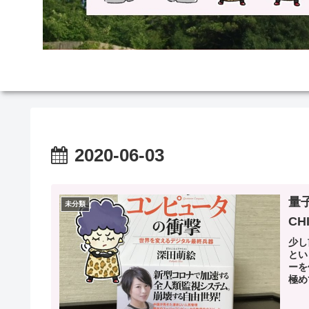
2020-06-03
量
未分類
C
少し
とい
ーを
極め