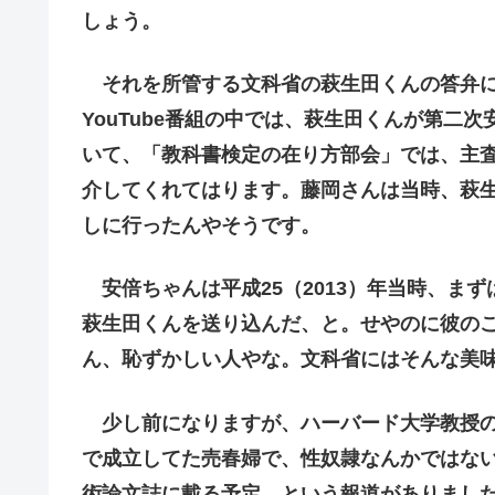
しょう。
それを所管する文科省の萩生田くんの答弁に
YouTube番組の中では、萩生田くんが第二
いて、「教科書検定の在り方部会」では、主
介してくれてはります。藤岡さんは当時、萩
しに行ったんやそうです。
安倍ちゃんは平成25（2013）年当時、ま
萩生田くんを送り込んだ、と。せやのに彼の
ん、恥ずかしい人やな。文科省にはそんな美
少し前になりますが、ハーバード大学教授の
で成立してた売春婦で、性奴隷なんかではな
術論文誌に載る予定、という報道がありまし