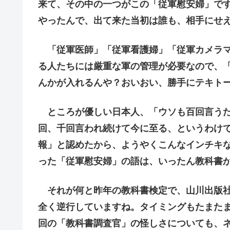
来て、その中の一つがこの「従軍慰安婦」で
やったんで、出て来た当初は誰も、相手にせ
「従軍医師」「従軍看護婦」「従軍カメラマ
る人たちには厳重な軍の管理が必要なので、
んかが入れるんや？おいおい、勝手にテキト
ところが優しい日本人、「ウソも百回言うた
回、千回言われ続けて今に至る、というわけ
報」と認めたから、ようやくこんなインチキ
った「従軍慰安婦」の語は、いったん教科書
それが何と昨年の教科書検定で、山川出版社
全く逆行していますね。タイミングもたまた
回の「教科書調査官」の怪しさについても、