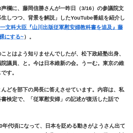
声欄に、藤岡信勝さんが一昨日（3/16）の参議院文
しつつ、背景を解説」したYouTube番組を紹介し
田光一文科大臣『山川出版従軍慰安婦教科書を追及』藤
裸にする~
）。
ことはよう知りませんでしたが、松下政経塾出身、
議院議員、と。今は日本維新の会。うーむ。東京の維
じです。
んどを部下の局長に答えさせています。内容は、私
科書検定で、「従軍慰安婦」の記述が復活した話で
0年代頃になって、日本を貶める動きがようさん出て