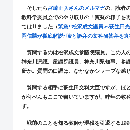
そしたら
宮崎正弘さんのメルマガ
の、読者の
教科学委員会でのやり取りの「質疑の様子を再生
てはりました（
緊急!!松沢成文議員vs萩生
岡信勝が徹底解説~嘘と詭弁の文科省答弁を丸
質問するのは松沢成文参議院議員。この人の
神奈川県議、衆議院議員、神奈川県知事、参
新か。質問の口調は、なかなかシャープな感
質問する相手は萩生田文科大臣ですが、ほと
が何べんもここで書いていますが、昨年の教
す。
戦前のことを知る教師が現役を引退する199