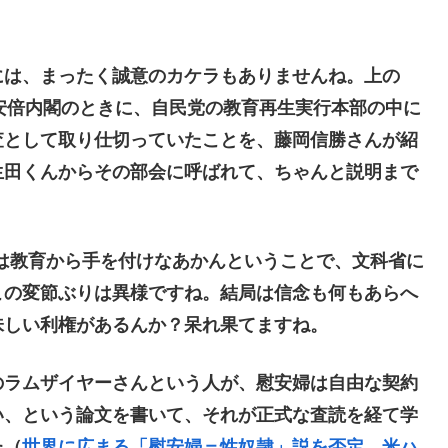
は、まったく誠意のカケラもありませんね。上の
次安倍内閣のときに、自民党の教育再生実行本部の中に
査として取り仕切っていたことを、藤岡信勝さんが紹
生田くんからその部会に呼ばれて、ちゃんと説明まで
ずは教育から手を付けなあかんということで、文科省に
この変節ぶりは異様ですね。結局は信念も何もあらへ
味しい利権があるんか？呆れ果てますね。
ラムザイヤーさんという人が、慰安婦は自由な契約
い、という論文を書いて、それが正式な査読を経て学
た（
世界に広まる「慰安婦＝性奴隷」説を否定 米ハ