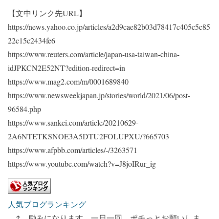
【文中リンク先URL】
https://news.yahoo.co.jp/articles/a2d9cae82b03d78417c405c5c85
22c15c2434fe6
https://www.reuters.com/article/japan-usa-taiwan-china-
idJPKCN2E52NT?edition-redirect=in
https://www.mag2.com/m/0001689840
https://www.newsweekjapan.jp/stories/world/2021/06/post-
96584.php
https://www.sankei.com/article/20210629-
2A6NTETKSNOE3A5DTU2FOLUPXU/?665703
https://www.afpbb.com/articles/-/3263571
https://www.youtube.com/watch?v=J8joIRur_ig
人気ブログランキング
↑ 励みになります。一日一回、ポチっとお願いしま