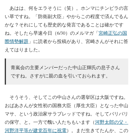
あはは、何をエラそうに（笑）。ホンマにチンピラの言
い草ですね。「防衛副大臣」やからこの程度で済んでるん
かな？それにしても歴史的な発言であることは確かです
ね。そしたら早速今日（6/30）のメルマガ「
宮崎正弘の国
際情勢解題
」に読者から投稿があり、宮崎さんがそれに答
えてはりました。
青嵐会の主要メンバーだった中山正輝氏の息子さん
ですね。さすがに親の血を引いておられます。
そうそう、そしてこの中山さんの選挙区は大阪ですね。
おばあさんが女性初の国務大臣（厚生大臣）となった中山
マサ、という政治家サラブレッドですね。そしてバリバリ
の保守、と。一方で醜い人たちもいます（
河野太郎の父・
河野洋平等が建党百年に祝電
）。まだ生きてたんか、この