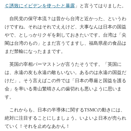
Ｃ誘致にイビデンを使ったと暴露
」と言うてはりました。
自民党の保守本流？は昔から台湾と近かった、というわ
けですね。それはそれでええけど、大事なんは日本の国益
やで、としっかりクギを刺しておきたいです。台湾は「尖
閣は台湾のもの」とまだ言うてますし、福島県産の食品は
まだ禁輸になったままです。
英国の宰相パーマストンが言うたそうです。「英国に
は、永遠の友も永遠の敵もいない。あるのは永遠の国益だ
けだ」。そう言えばこの件では「日本の尊厳と国益を護る
会」を率いる青山繁晴さんの歯切れも悪いように思いま
す。
これからも、日本の半導体に関するTSMCの動きには、
絶対に注目することにしましょう。いよいよ日本が売られ
ていく！それを止めなあかん！