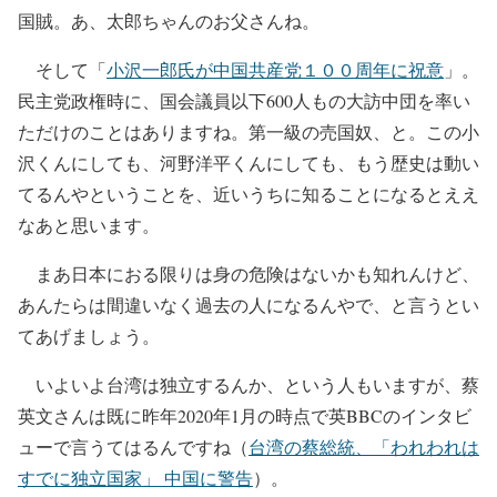
国賊。あ、太郎ちゃんのお父さんね。
そして「
小沢一郎氏が中国共産党１００周年に祝意
」。
民主党政権時に、国会議員以下600人もの大訪中団を率い
ただけのことはありますね。第一級の売国奴、と。この小
沢くんにしても、河野洋平くんにしても、もう歴史は動い
てるんやということを、近いうちに知ることになるとええ
なあと思います。
まあ日本におる限りは身の危険はないかも知れんけど、
あんたらは間違いなく過去の人になるんやで、と言うとい
てあげましょう。
いよいよ台湾は独立するんか、という人もいますが、蔡
英文さんは既に昨年2020年1月の時点で英BBCのインタビ
ューで言うてはるんですね（
台湾の蔡総統、「われわれは
すでに独立国家」 中国に警告
）。