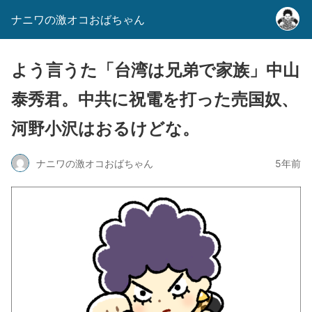
ナニワの激オコおばちゃん
よう言うた「台湾は兄弟で家族」中山
泰秀君。中共に祝電を打った売国奴、
河野小沢はおるけどな。
ナニワの激オコおばちゃん
5年前