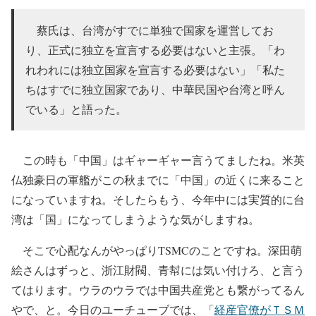
蔡氏は、台湾がすでに単独で国家を運営してお
り、正式に独立を宣言する必要はないと主張。「わ
れわれには独立国家を宣言する必要はない」「私た
ちはすでに独立国家であり、中華民国や台湾と呼ん
でいる」と語った。
この時も「中国」はギャーギャー言うてましたね。米英
仏独豪日の軍艦がこの秋までに「中国」の近くに来ること
になっていますね。そしたらもう、今年中には実質的に台
湾は「国」になってしまうような気がしますね。
そこで心配なんがやっぱりTSMCのことですね。深田萌
絵さんはずっと、浙江財閥、青幇には気い付けろ、と言う
てはります。ウラのウラでは中国共産党とも繋がってるん
やで、と。今日のユーチューブでは、「
経産官僚がＴＳＭ